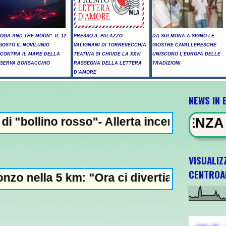
YOGA AND THE MOON": IL 12
PRESSO IL PALAZZO
DA SULMONA A SIGNO LE
GOSTO IL NOVILUNIO
VALIGNANI DI TORREVECCHIA
GIOSTRE CAVALLERESCHE
NCONTRA IL MARE DELLA
TEATINA SI CHIUDE LA XXVI
UNISCONO L’EUROPA DELLE
ISERVA BORSACCHIO
RASSEGNA DELLA LETTERA
TRADIZIONI
D’AMORE
NEWS IN 
o"- Allerta incendi in Abruzzo, giornata c
NEWS IN EVIDENZA - Raid russi su 
VISUALIZ
CENTROA
m: "Ora ci divertiamo in staffetta"- L'Itali