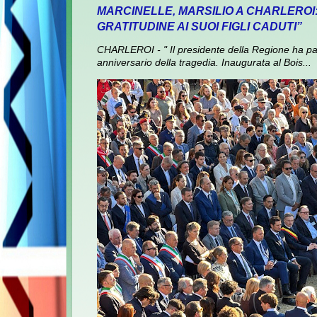
MARCINELLE, MARSILIO A CHARLEROI
GRATITUDINE AI SUOI FIGLI CADUTI”
CHARLEROI - " Il presidente della Regione ha pa
anniversario della tragedia. Inaugurata al Bois...