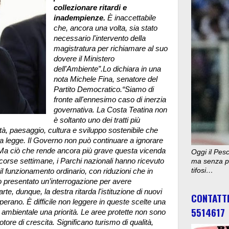
collezionare ritardi e
inadempienze.
È inaccettabile
che, ancora una volta, sia stato
necessario l'intervento della
magistratura per richiamare al suo
dovere il Ministero
dell'Ambiente”.Lo dichiara in una
nota Michele Fina, senatore del
Partito Democratico.“Siamo di
fronte all'ennesimo caso di inerzia
governativa.
La Costa Teatina non
è soltanto uno dei tratti più
sità, paesaggio, cultura e sviluppo sostenibile che
la legge. Il Governo non può continuare a ignorare
e. Ma ciò che rende ancora più grave questa vicenda
Oggi il Pesc
corse settimane, i Parchi nazionali hanno ricevuto
ma senza pu
tifosi…
il funzionamento ordinario, con riduzioni che in
o presentato un’interrogazione per avere
te, dunque, la destra ritarda l'istituzione di nuovi
CONTATT
 operano. È difficile non leggere in queste scelte una
5514617
a ambientale una priorità. Le aree protette non sono
tore di crescita. Significano turismo di qualità,