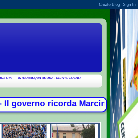
IOSTRA
INTRODACQUA AGORA - SERVIZI LOCALI
corda Marcinelle: "Non c'è spazio p