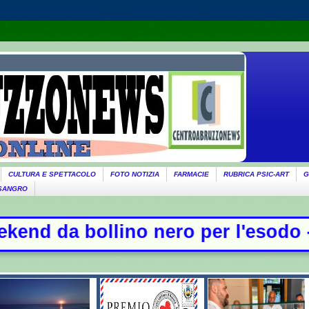
CULTURA E SPETTACOLO
FOTO NOTIZIA
FARMACIE
RUBRICA PSIC-ART
G
 SANGRO
no nero per l'esodo - Il governo ri