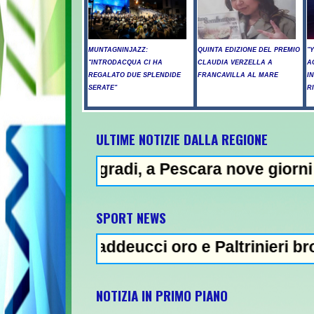
MUNTAGNINJAZZ:
QUINTA EDIZIONE DEL PREMIO
"
"INTRODACQUA CI HA
CLAUDIA VERZELLA A
A
REGALATO DUE SPLENDIDE
FRANCAVILLA AL MARE
I
SERATE"
R
ULTIME NOTIZIE DALLA REGIONE
adi, a Pescara nove giorni di "bollino ross
SPORT NEWS
Taddeucci oro e Paltrinieri bronzo nella 5 k
NOTIZIA IN PRIMO PIANO