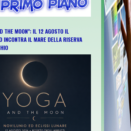
D THE MOON": IL 12 AGOSTO IL
O INCONTRA IL MARE DELLA RISERVA
HIO