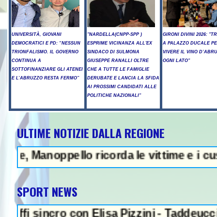
UNIVERSITÀ, GIOVANI
"NARDELLA(CNPP-SPP )
GIRONI DIVINI 2026: "T
DEMOCRATICI E PD: “NESSUN
ESPRIME VICINANZA ALL'EX
A PALAZZO DUCALE P
TRIONFALISMO. IL GOVERNO
SINDACO DI SULMONA
VIVERE IL VINO D’ABR
CONTINUA A
GIUSEPPE RANALLI OLTRE
OGNI LATO"
SOTTOFINANZIARE GLI ATENEI
CHE A TUTTE LE FAMIGLIE
E L’ABRUZZO RESTA FERMO”
DERUBATE E LANCIA LA SFIDA
AI PROSSIMI CANDIDATI ALLE
POLITICHE NAZIONALI"
ULTIME NOTIZIE DALLA REGIONE
ppello ricorda le vittime e i custodi dell
SPORT NEWS
cro con Elisa Pizzini - Taddeucci oro e Palt