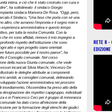
ità intera, e ciò che è stato costruito con cura e
ire”, ha sottolineato il sindaco Giorgio
ompianta sindaca Marivera De Rosa. “Oggi, però,
rcato il Sindaco, “Una fase che porta con sé una
o altro, che avranno l'impronta e il segno miei e
a esperienza amministrativa e questo tempo
ttivo, per tutta la nostra Comunità. Con la
 che mi sono affidati, rinnovo il mio impegno a
RETE 8 -
profondo rispetto dell'istituzione che sono
EDIZIONE
gni atto e ogni progetto siano orientati
re futuro possibile per il nostro paese”, ha
tto il Consiglio comunale. Nel corso
ione della nuova Giunta comunale, che vede
sessori incaricati Silvia Marchi, Vincenzo De
illustrato le deleghe attribuite ai componenti
ersi ambiti, ai consiglieri comunali, delineando
 sviluppata l'azione amministrativa nei prossimi
 di insediamento, l'Assemblea ha preso atto della
a designazione dei rispettivi capigruppo, individuati
nza e in Francesco Ceci per il gruppo di minoranza
omunale ha dato corso all'elezione della
ione per la formazione degli elenchi dei giudici