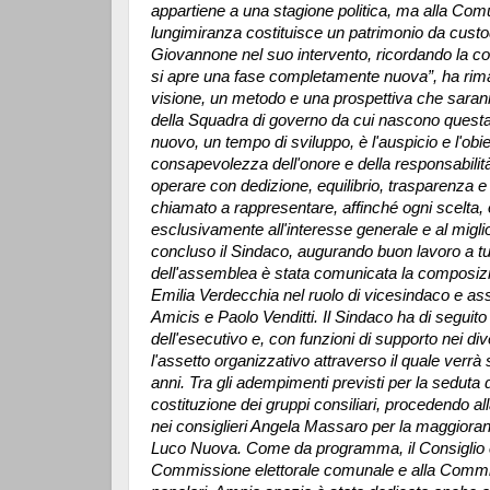
appartiene a una stagione politica, ma alla Comun
lungimiranza costituisce un patrimonio da custod
Giovannone nel suo intervento, ricordando la c
si apre una fase completamente nuova”, ha rima
visione, un metodo e una prospettiva che sarann
della Squadra di governo da cui nascono quest
nuovo, un tempo di sviluppo, è l'auspicio e l'obie
consapevolezza dell'onore e della responsabilità
operare con dedizione, equilibrio, trasparenza e 
chiamato a rappresentare, affinché ogni scelta, o
esclusivamente all'interesse generale e al miglio
concluso il Sindaco, augurando buon lavoro a tu
dell'assemblea è stata comunicata la composiz
Emilia Verdecchia nel ruolo di vicesindaco e as
Amicis e Paolo Venditti. Il Sindaco ha di seguito 
dell'esecutivo e, con funzioni di supporto nei div
l'assetto organizzativo attraverso il quale verrà
anni. Tra gli adempimenti previsti per la seduta
costituzione dei gruppi consiliari, procedendo all
nei consiglieri Angela Massaro per la maggiora
Luco Nuova. Come da programma, il Consiglio c
Commissione elettorale comunale e alla Commiss