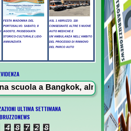
FESTA MADONNA DEL
ASL 1 ABRUZZO, 118:
PORTOSALVO. SABATO, 8
CONSEGNATE ALTRE 5 NUOVE
I
AGOSTO, PASSEGGIATA
AUTO MEDICHE E
L
STORICO-CULTURALE LIDO-
UN’AMBULANZA NELL’AMBITO
ANNUNZIATA
DEL PROCESSO DI RINNOVO
DEL PARCO AUTO
EVIDENZA
Bangkok, almeno 6 morti
ZAZIONI ULTIMA SETTIMANA
BRUZZONEWS
 U21 il 5 ottobre a Pescara l'ultima gara di
4
8
7
2
8