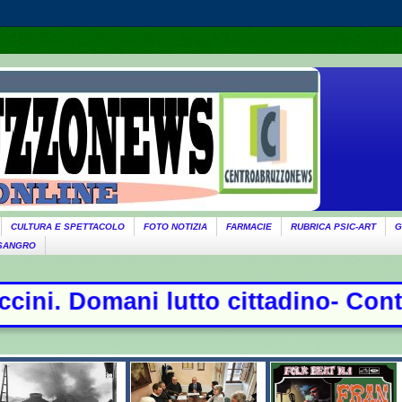
CULTURA E SPETTACOLO
FOTO NOTIZIA
FARMACIE
RUBRICA PSIC-ART
G
 SANGRO
tadino- Conte sfida la commissione