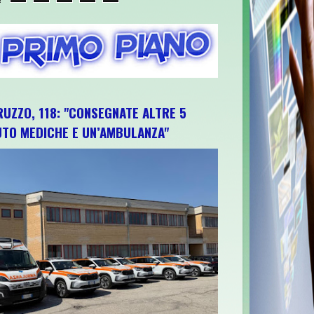
RUZZO, 118: "CONSEGNATE ALTRE 5
UTO MEDICHE E UN’AMBULANZA"