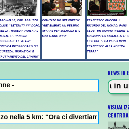
ARCINELLE, CGIL ABRUZZO
COMITATO NO GET ENERGY:
FRANCESCO GUCCINI: IL
OLISE: “SETTANT'ANNI DOPO,
"GET ENERGY, UN PESSIMO
RICORDO DEL NOMADI FANS
UELLA TRAGEDIA PARLA AL
AFFARE PER SULMONA E IL
CLUB “UN GIORNO INSIEME” D
RESENTE”. RANIERI:
SUO TERRITORIO"
SULMONA“LA STATALE 17 E’ I
RICORDARE LE VITTIME
FILO CHE LEGA PER SEMPRE
IGNIFICA INTERROGARSI SU
FRANCESCO ALLA NOSTRA
ICUREZZA, MIGRAZIONI E
TERRA”
FRUTTAMENTO DEL LAVORO”
NEWS IN 
ZA - Sparatoria in una scuola a 
VISUALIZ
CENTROA
: "Ora ci divertiamo in staffetta"- L'Italia