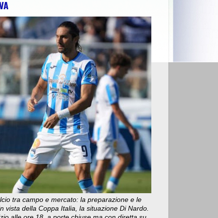
VA
. RANIERI: “RICORDARE LE VITTIME SIGNIFICA INTERROGARSI 
cio tra campo e mercato: la preparazione e le
n vista della Coppa Italia, la situazione Di Nardo.
nizio alle ore 18, a porte chiuse ma con diretta su