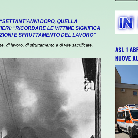
 “SETTANT'ANNI DOPO, QUELLA
ERI: “RICORDARE LE VITTIME SIGNIFICA
ZIONI E SFRUTTAMENTO DEL LAVORO”
 di lavoro, di sfruttamento e di vite sacrificate.
ASL 1 AB
NUOVE A