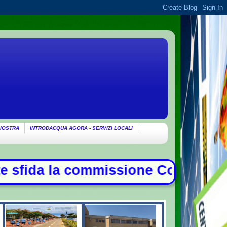
IOSTRA
INTRODACQUA AGORA - SERVIZI LOCALI
 Covid, duello con Meloni - Patto d