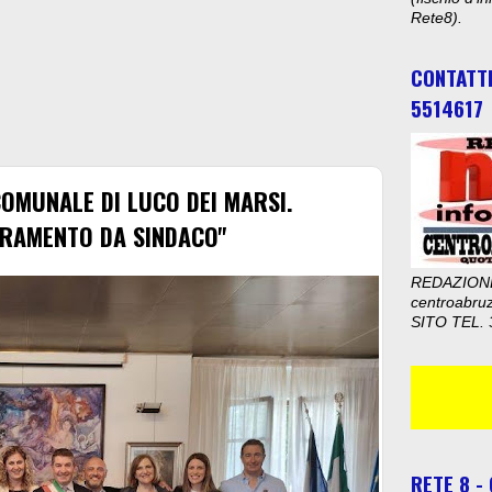
Rete8).
CONTATT
5514617
COMUNALE DI LUCO DEI MARSI.
URAMENTO DA SINDACO"
REDAZION
centroabru
SITO TEL. 
RETE 8 -