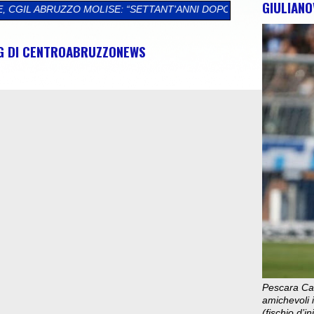
GIULIANO
: “SETTANT'ANNI DOPO, QUELLA TRAGEDIA PARLA AL PRESENTE”
NG DI CENTROABRUZZONEWS
Pescara Cal
amichevoli i
(fischio d’i