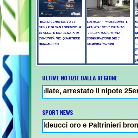
"BORSACCHIO SOTTO LE
SULMONA: "PROSEGUIRA’ L’
M
STELLE DI SAN LORENZO": IL
ATTIVITA’ NELL’ ISTITUTO
M
10 AGOSTO UNA SERATA DI
“REGINA MARGHERITA”,
Q
COMUNITÀ NEL QUARTIERE
SODDISFAZIONE DELL’
P
BORSACCHIO
AMMINISTRAZIONE
“
S
S
S
ULTIME NOTIZIE DALLA REGIONE
llate, arrestato il nipote 25enne -
NEWS IN EVIDEN
SPORT NEWS
addeucci oro e Paltrinieri bronzo nella 5 km