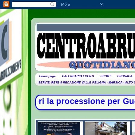
Home page
CALENDARIO EVENTI
SPORT
CRONACA
SERVIZI RETE 8 REDAZIONE VALLE PELIGNA - MARSICA - ALTO
sione per Guccini. Domani lutto cit