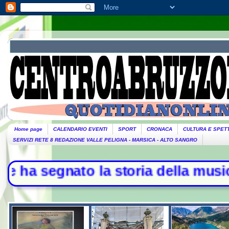
Home page
CALENDARIO EVENTI
SPORT
CRONACA
CULTURA E SPET
SERVIZI RETE 8 REDAZIONE VALLE PELIGNA - MARSICA - ALTO SANGRO
nato la storia della musica - L'Ira