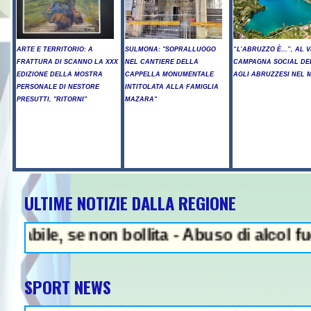
ARTE E TERRITORIO: A
SULMONA: "SOPRALLUOGO
“L’ABRUZZO È…”, AL V
FRATTURA DI SCANNO LA XXX
NEL CANTIERE DELLA
CAMPAGNA SOCIAL DE
EDIZIONE DELLA MOSTRA
CAPPELLA MONUMENTALE
AGLI ABRUZZESI NEL
PERSONALE DI NESTORE
INTITOLATA ALLA FAMIGLIA
PRESUTTI, "RITORNI"
MAZARA"
ULTIME NOTIZIE DALLA REGIONE
NEWS IN EVIDENZA - A
, se non bollita - Abuso di alcol fuori dal
SPORT NEWS