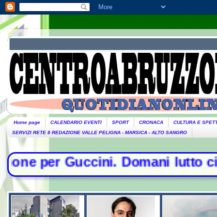
Home page
CALENDARIO EVENTI
SPORT
CRONACA
CULTURA E SPET
SERVIZI RETE 8 REDAZIONE VALLE PELIGNA - MARSICA - ALTO SANGRO
i. Domani lutto cittadino- Conte sf