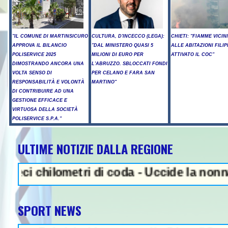
"IL COMUNE DI MARTINSICURO
CULTURA, D'INCECCO (LEGA):
CHIETI: "FIAMME VICIN
APPROVA IL BILANCIO
"DAL MINISTERO QUASI 5
ALLE ABITAZIONI FILIP
POLISERVICE 2025
MILIONI DI EURO PER
ATTIVATO IL COC"
DIMOSTRANDO ANCORA UNA
L'ABRUZZO. SBLOCCATI FONDI
VOLTA SENSO DI
PER CELANO E FARA SAN
RESPONSABILITÀ E VOLONTÀ
MARTINO"
DI CONTRIBUIRE AD UNA
GESTIONE EFFICACE E
VIRTUOSA DELLA SOCIETÀ
POLISERVICE S.P.A."
ULTIME NOTIZIE DALLA REGIONE
NEWS IN EVIDENZA - Sparatori
ilometri di coda - Uccide la nonna a martel
SPORT NEWS