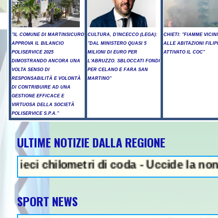
"IL COMUNE DI MARTINSICURO
CULTURA, D'INCECCO (LEGA):
CHIETI: "FIAMME VICIN
APPROVA IL BILANCIO
"DAL MINISTERO QUASI 5
ALLE ABITAZIONI FILIP
POLISERVICE 2025
MILIONI DI EURO PER
ATTIVATO IL COC"
DIMOSTRANDO ANCORA UNA
L'ABRUZZO. SBLOCCATI FONDI
VOLTA SENSO DI
PER CELANO E FARA SAN
RESPONSABILITÀ E VOLONTÀ
MARTINO"
DI CONTRIBUIRE AD UNA
GESTIONE EFFICACE E
VIRTUOSA DELLA SOCIETÀ
POLISERVICE S.P.A."
ULTIME NOTIZIE DALLA REGIONE
NEWS IN EVIDENZA - Sparat
 chilometri di coda - Uccide la nonna a mar
SPORT NEWS