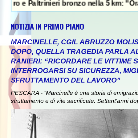
Paltrinieri bronzo nella 5 km: "Ora ci diver
NOTIZIA IN PRIMO PIANO
MARCINELLE, CGIL ABRUZZO MOLIS
DOPO, QUELLA TRAGEDIA PARLA A
RANIERI: “RICORDARE LE VITTIME S
INTERROGARSI SU SICUREZZA, MIG
SFRUTTAMENTO DEL LAVORO”
PESCARA - “Marcinelle è una storia di emigrazion
sfruttamento e di vite sacrificate. Settant'anni do