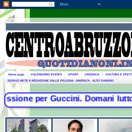
Home page
CALENDARIO EVENTI
SPORT
CRONACA
CULTURA E SPET
SERVIZI RETE 8 REDAZIONE VALLE PELIGNA - MARSICA - ALTO SANGRO
ccini. Domani lutto cittadino- Cont