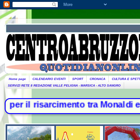
Home page
CALENDARIO EVENTI
SPORT
CRONACA
CULTURA E SPET
SERVIZI RETE 8 REDAZIONE VALLE PELIGNA - MARSICA - ALTO SANGRO
sarcimento tra Monaldi e famiglia -