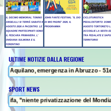
IL DECIMO MEMORIAL TONINO
JOHN FANTE FESTIVAL "IL DIO
CICLOTURISTICA
ANGELILLI SI TERRÀ SABATO 8
DI MIO PADRE" 2026, IL
PEDALOSTORTO: DOME
AGOSTO 2026 A PACENTRO. LE
PROGRAMMA
AGOSTO TORTORETO L
SQUADRE PARTECIPANTI SONO
ACCOGLIE LA SESTA E
IL PESCARA PRIMAVERA, L'
TRA PEDALATE E SAPO
OVIDIANA SULMONA E IL
TERRITORIO
FERENTINO
ULTIME NOTIZIE DALLA REGIONE
NEWS IN EVIDEN
Aquilano, emergenza in Abruzzo - 51enne mu
SPORT NEWS
"niente privatizzazione del Mondiale"- L'It