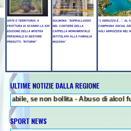
ARTE E TERRITORIO: A
SULMONA: "SOPRALLUOGO
“L’ABRUZZO È…”, AL V
FRATTURA DI SCANNO LA XXX
NEL CANTIERE DELLA
CAMPAGNA SOCIAL DE
EDIZIONE DELLA MOSTRA
CAPPELLA MONUMENTALE
AGLI ABRUZZESI NEL
PERSONALE DI NESTORE
INTITOLATA ALLA FAMIGLIA
PRESUTTI, "RITORNI"
MAZARA"
ULTIME NOTIZIE DALLA REGIONE
NEWS IN EVIDENZA -
e, se non bollita - Abuso di alcol fuori d
SPORT NEWS