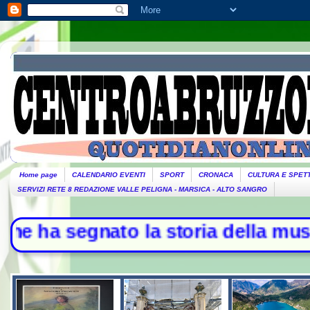
Home page
CALENDARIO EVENTI
SPORT
CRONACA
CULTURA E SPET
SERVIZI RETE 8 REDAZIONE VALLE PELIGNA - MARSICA - ALTO SANGRO
segnato la storia della musica - L'