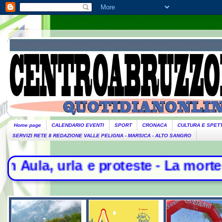
Home page
CALENDARIO EVENTI
SPORT
CRONACA
CULTURA E SPET
SERVIZI RETE 8 REDAZIONE VALLE PELIGNA - MARSICA - ALTO SANGRO
a e proteste - La morte di Domenic