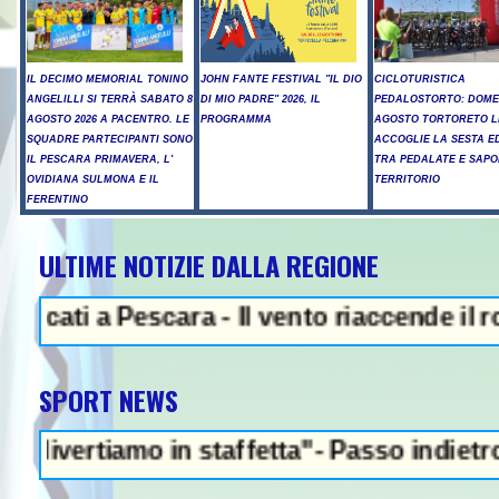
IL DECIMO MEMORIAL TONINO
JOHN FANTE FESTIVAL "IL DIO
CICLOTURISTICA
ANGELILLI SI TERRÀ SABATO 8
DI MIO PADRE" 2026, IL
PEDALOSTORTO: DOME
AGOSTO 2026 A PACENTRO. LE
PROGRAMMA
AGOSTO TORTORETO L
SQUADRE PARTECIPANTI SONO
ACCOGLIE LA SESTA E
IL PESCARA PRIMAVERA, L'
TRA PEDALATE E SAPO
OVIDIANA SULMONA E IL
TERRITORIO
FERENTINO
ULTIME NOTIZIE DALLA REGIONE
i a Pescara - Il vento riaccende il rogo 
SPORT NEWS
tiamo in staffetta"- Passo indietro della F