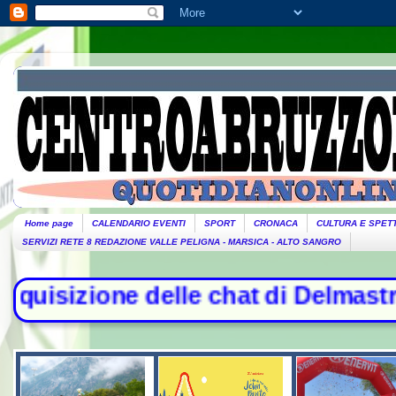
Home page
CALENDARIO EVENTI
SPORT
CRONACA
CULTURA E SPET
SERVIZI RETE 8 REDAZIONE VALLE PELIGNA - MARSICA - ALTO SANGRO
chat di Delmastro. Tensione in Aul