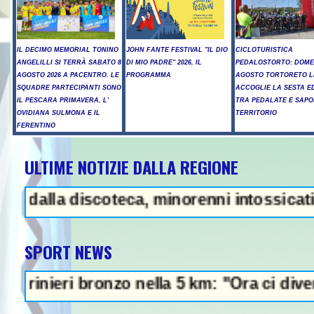
IL DECIMO MEMORIAL TONINO
JOHN FANTE FESTIVAL "IL DIO
CICLOTURISTICA
ANGELILLI SI TERRÀ SABATO 8
DI MIO PADRE" 2026, IL
PEDALOSTORTO: DOME
AGOSTO 2026 A PACENTRO. LE
PROGRAMMA
AGOSTO TORTORETO L
SQUADRE PARTECIPANTI SONO
ACCOGLIE LA SESTA E
IL PESCARA PRIMAVERA, L'
TRA PEDALATE E SAPO
OVIDIANA SULMONA E IL
TERRITORIO
FERENTINO
ULTIME NOTIZIE DALLA REGIONE
 Iran: "Raggiunto l'accordo con 
iscoteca, minorenni intossicati a Pescara 
SPORT NEWS
ronzo nella 5 km: "Ora ci divertiamo in sta