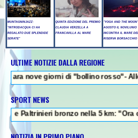
MUNTAGNINJAZZ:
QUINTA EDIZIONE DEL PREMIO
"YOGA AND THE MOON":
"INTRODACQUA CI HA
CLAUDIA VERZELLA A
AGOSTO IL NOVILUNIO
REGALATO DUE SPLENDIDE
FRANCAVILLA AL MARE
INCONTRA IL MARE DE
SERATE"
RISERVA BORSACCHIO
ULTIME NOTIZIE DALLA REGIONE
NEWS IN EVIDEN
e giorni di "bollino rosso"- Allerta incen
SPORT NEWS
ltrinieri bronzo nella 5 km: "Ora ci diverti
NOTIZIA IN PRIMO PIANO