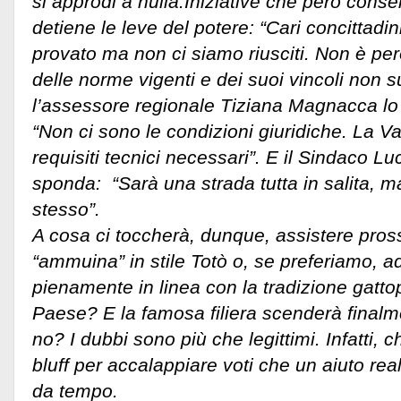
si approdi a nulla.
Iniziative che però consen
detiene le leve del potere: “Cari concittadin
provato ma non ci siamo riusciti. Non è pe
delle norme vigenti e dei suoi vincoli non su
l’assessore regionale Tiziana Magnacca lo
“Non ci sono le condizioni giuridiche. La Va
requisiti tecnici necessari”. E il Sindaco Lu
sponda: “Sarà una strada tutta in salita, m
stesso”.
A cosa ci toccherà, dunque, assistere pr
“ammuina” in stile Totò o, se preferiamo, a
pienamente in linea con la tradizione gatt
Paese? E la famosa filiera scenderà final
no? I dubbi sono più che legittimi. Infatti, 
bluff per accalappiare voti che un aiuto real
da tempo.