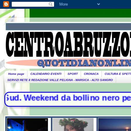
Home page
CALENDARIO EVENTI
SPORT
CRONACA
CULTURA E SPET
SERVIZI RETE 8 REDAZIONE VALLE PELIGNA - MARSICA - ALTO SANGRO
 Weekend da bollino nero per l'esodo