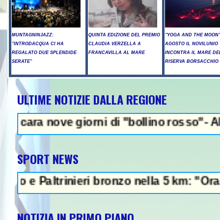
MUNTAGNINJAZZ:
QUINTA EDIZIONE DEL PREMIO
"YOGA AND THE MOON":
"INTRODACQUA CI HA
CLAUDIA VERZELLA A
AGOSTO IL NOVILUNIO
REGALATO DUE SPLENDIDE
FRANCAVILLA AL MARE
INCONTRA IL MARE DE
SERATE"
RISERVA BORSACCHIO
ULTIME NOTIZIE DALLA REGIONE
NEWS IN EVIDEN
e giorni di "bollino rosso"- Allerta incen
SPORT NEWS
ltrinieri bronzo nella 5 km: "Ora ci diverti
NOTIZIA IN PRIMO PIANO