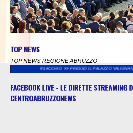
TOP NEWS
TOP NEWS REGIONE ABRUZZO
A BORSACCHIO
>>
PRESSO IL PALAZZO VALIGNANI DI TORREVECCH
FACEBOOK LIVE - LE DIRETTE STREAMING D
CENTROABRUZZONEWS