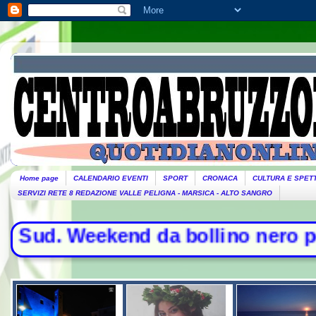
Home page
CALENDARIO EVENTI
SPORT
CRONACA
CULTURA E SPET
SERVIZI RETE 8 REDAZIONE VALLE PELIGNA - MARSICA - ALTO SANGRO
 Weekend da bollino nero per l'esodo