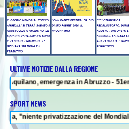
IL DECIMO MEMORIAL TONINO
JOHN FANTE FESTIVAL "IL DIO
CICLOTURISTICA
ANGELILLI SI TERRÀ SABATO 8
DI MIO PADRE" 2026, IL
PEDALOSTORTO: DOME
AGOSTO 2026 A PACENTRO. LE
PROGRAMMA
AGOSTO TORTORETO L
SQUADRE PARTECIPANTI SONO
ACCOGLIE LA SESTA E
IL PESCARA PRIMAVERA, L'
TRA PEDALATE E SAPO
OVIDIANA SULMONA E IL
TERRITORIO
FERENTINO
ULTIME NOTIZIE DALLA REGIONE
NEWS IN EVIDENZA 
uilano, emergenza in Abruzzo - 51enne muor
SPORT NEWS
iente privatizzazione del Mondiale"- L'Itali