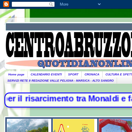
Home page
CALENDARIO EVENTI
SPORT
CRONACA
CULTURA E SPET
SERVIZI RETE 8 REDAZIONE VALLE PELIGNA - MARSICA - ALTO SANGRO
cimento tra Monaldi e famiglia - Ra