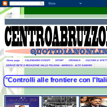
Home page
CALENDARIO EVENTI
SPORT
CRONACA
CULTURA E SPET
SERVIZI RETE 8 REDAZIONE VALLE PELIGNA - MARSICA - ALTO SANGRO
trolli alle frontiere con l'Italia",