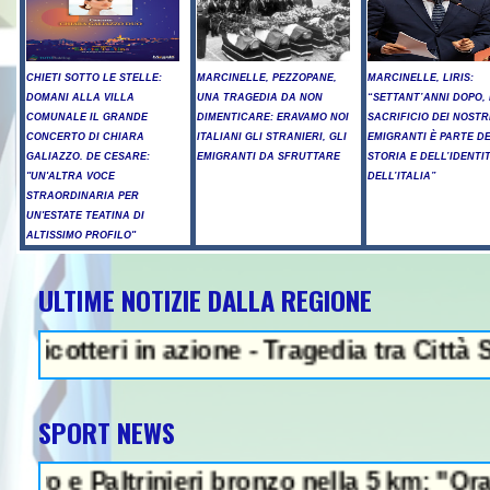
CHIETI SOTTO LE STELLE:
MARCINELLE, PEZZOPANE,
MARCINELLE, LIRIS:
DOMANI ALLA VILLA
UNA TRAGEDIA DA NON
“SETTANT’ANNI DOPO, 
COMUNALE IL GRANDE
DIMENTICARE: ERAVAMO NOI
SACRIFICIO DEI NOSTR
CONCERTO DI CHIARA
ITALIANI GLI STRANIERI, GLI
EMIGRANTI È PARTE D
GALIAZZO. DE CESARE:
EMIGRANTI DA SFRUTTARE
STORIA E DELL’IDENTI
"UN'ALTRA VOCE
DELL’ITALIA”
STRAORDINARIA PER
UN'ESTATE TEATINA DI
ALTISSIMO PROFILO"
ULTIME NOTIZIE DALLA REGIONE
NEWS IN EVIDENZA - 
teri in azione - Tragedia tra Città S.Ange
SPORT NEWS
Paltrinieri bronzo nella 5 km: "Ora ci diver