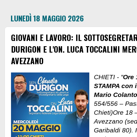
LUNEDÌ 18 MAGGIO 2026
GIOVANI E LAVORO: IL SOTTOSEGRETA
DURIGON E L'ON. LUCA TOCCALINI MER
AVEZZANO
CHIETI - "
Ore
STAMPA con i
Mario Colant
554/556 – Past
Chieti)Ore 18 
Avezzano (sede
Garibaldi 80). 