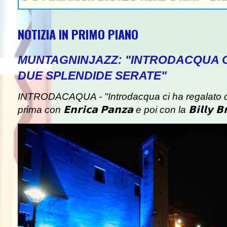
NOTIZIA IN PRIMO PIANO
MUNTAGNINJAZZ: "INTRODACQUA 
DUE SPLENDIDE SERATE"
INTRODACAQUA - "Introdacqua ci ha regalato d
prima con 𝗘𝗻𝗿𝗶𝗰𝗮 𝗣𝗮𝗻𝘇𝗮 e poi con la 𝗕𝗶𝗹𝗹𝘆 𝗕𝗿