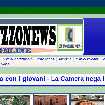
CULTURA E SPETTACOLO
FOTO NOTIZIA
FARMACIE
RUBRICA PSIC-ART
G
 SANGRO
mera nega l'acquisizione delle cha