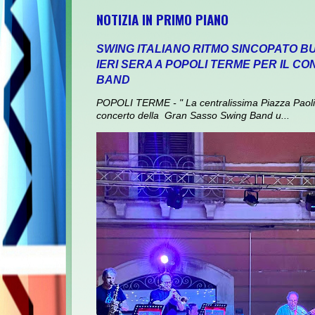
NOTIZIA IN PRIMO PIANO
SWING ITALIANO RITMO SINCOPATO B
IERI SERA A POPOLI TERME PER IL 
BAND
POPOLI TERME - " La centralissima Piazza Paolini
concerto della Gran Sasso Swing Band u...