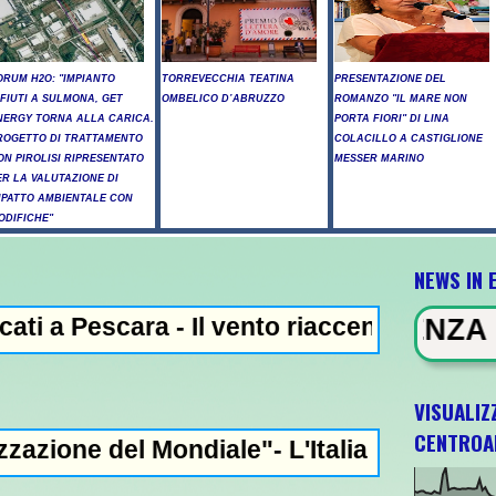
ORUM H2O: "IMPIANTO
TORREVECCHIA TEATINA
PRESENTAZIONE DEL
IFIUTI A SULMONA, GET
OMBELICO D’ABRUZZO
ROMANZO "IL MARE NON
NERGY TORNA ALLA CARICA.
PORTA FIORI" DI LINA
ROGETTO DI TRATTAMENTO
COLACILLO A CASTIGLIONE
ON PIROLISI RIPRESENTATO
MESSER MARINO
ER LA VALUTAZIONE DI
MPATTO AMBIENTALE CON
ODIFICHE"
NEWS IN 
a - Il vento riaccende il rogo nell'Aquilan
EWS IN EVIDENZA - Trump, "abbiam
VISUALIZ
CENTROA
ndiale"- L'Italia U21 il 5 ottobre a Pescara