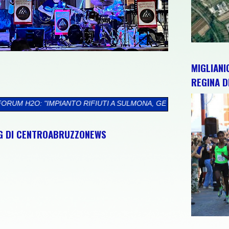
MIGLIANI
REGINA D
IUTI A SULMONA, GET ENERGY TORNA ALLA CARICA. PROGETTO D
NG DI CENTROABRUZZONEWS