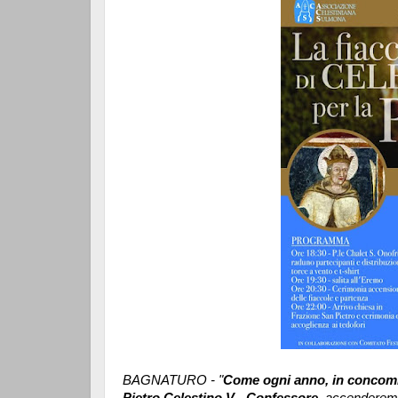
BAGNATURO - "
Come ogni anno, in concomit
Pietro Celestino V - Confessore
, accenderemo