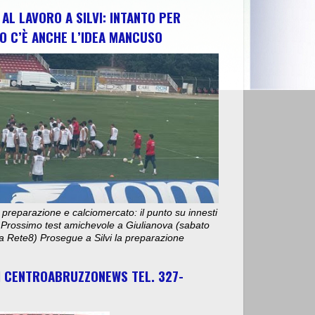
AL LAVORO A SILVI: INTANTO PER
O C’È ANCHE L’IDEA MANCUSO
 preparazione e calciomercato: il punto su innesti
e. Prossimo test amichevole a Giulianova (sabato
ta Rete8) Prosegue a Silvi la preparazione
I CENTROABRUZZONEWS TEL. 327-