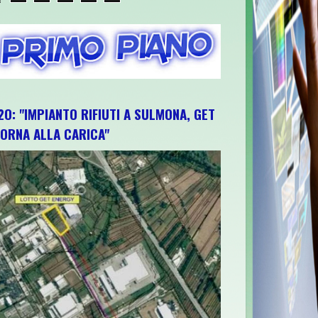
O: "IMPIANTO RIFIUTI A SULMONA, GET
ORNA ALLA CARICA"