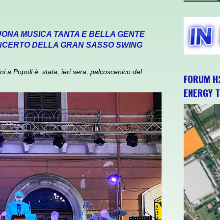
UONA MUSICA TANTA E BELLA GENTE
CONCERTO DELLA GRAN SASSO SWING
 a Popoli è stata, ieri sera, palcoscenico del
FORUM H2
ENERGY T