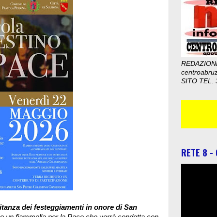
REDAZION
centroabru
SITO TEL. 
RETE 8 -
anza dei festeggiamenti in onore di San
 un fiammella per la Pace che verrà condotta con