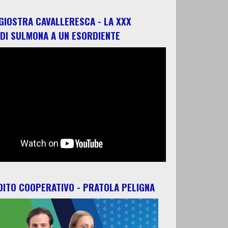
 GIOSTRA CAVALLERESCA - LA XXX
 DI SULMONA A UN ESORDIENTE
ITO COOPERATIVO - PRATOLA PELIGNA