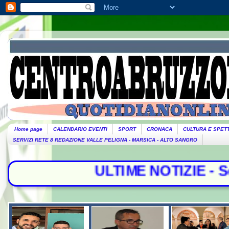
Home page
CALENDARIO EVENTI
SPORT
CRONACA
CULTURA E SPET
SERVIZI RETE 8 REDAZIONE VALLE PELIGNA - MARSICA - ALTO SANGRO
ULTIME NOTIZIE - Scontro tra Madr