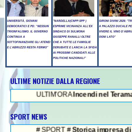
UNIVERSITÀ, GIOVANI
"NARDELLA(CNPP-SPP )
GIRONI DIVINI 2026: "T
DEMOCRATICI E PD: “NESSUN
ESPRIME VICINANZA ALL'EX
A PALAZZO DUCALE P
TRIONFALISMO. IL GOVERNO
SINDACO DI SULMONA
VIVERE IL VINO D’ABR
CONTINUA A
GIUSEPPE RANALLI OLTRE
OGNI LATO"
SOTTOFINANZIARE GLI ATENEI
CHE A TUTTE LE FAMIGLIE
E L’ABRUZZO RESTA FERMO”
DERUBATE E LANCIA LA SFIDA
AI PROSSIMI CANDIDATI ALLE
POLITICHE NAZIONALI"
ULTIME NOTIZIE DALLA REGIONE
NEWS IN E
ULTIM'ORA
Incendi nel Teramano, ancor
SPORT NEWS
# SPORT #
Storica impresa di Pellacani,