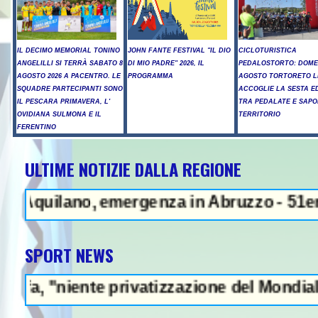
IL DECIMO MEMORIAL TONINO
JOHN FANTE FESTIVAL "IL DIO
CICLOTURISTICA
ANGELILLI SI TERRÀ SABATO 8
DI MIO PADRE" 2026, IL
PEDALOSTORTO: DOME
AGOSTO 2026 A PACENTRO. LE
PROGRAMMA
AGOSTO TORTORETO L
SQUADRE PARTECIPANTI SONO
ACCOGLIE LA SESTA E
IL PESCARA PRIMAVERA, L'
TRA PEDALATE E SAPO
OVIDIANA SULMONA E IL
TERRITORIO
FERENTINO
ULTIME NOTIZIE DALLA REGIONE
NEWS IN EVIDENZA
uilano, emergenza in Abruzzo - 51enne muo
SPORT NEWS
iente privatizzazione del Mondiale"- L'Ital