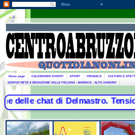
Home page
CALENDARIO EVENTI
SPORT
CRONACA
CULTURA E SPET
SERVIZI RETE 8 REDAZIONE VALLE PELIGNA - MARSICA - ALTO SANGRO
i Delmastro. Tensione in Aula, url