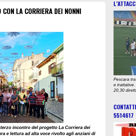
L’ATTACC
O CON LA CORRIERA DEI NONNI
Pescara tra
e trattativ
20,30 diret
CONTATT
5514617
l terzo incontro del progetto La Corriera dei
ra e lettura ad alta voce rivolto agli anziani di