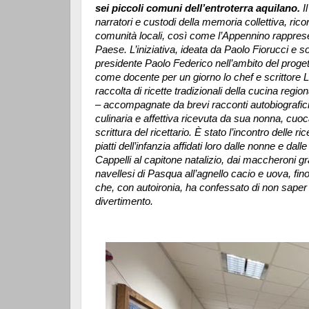
sei piccoli comuni dell’entroterra aquilano.
I
narratori e custodi della memoria collettiva, ri
comunità locali, così come l’Appennino rappresen
Paese.
L’iniziativa, ideata da Paolo Fiorucci e
presidente Paolo Federico nell’ambito del proge
come docente per un giorno lo chef e scrittore 
raccolta di ricette tradizionali della cucina regio
– accompagnate da brevi racconti autobiografici. A
culinaria e affettiva ricevuta da sua nonna, cuo
scrittura del ricettario. È stato l’incontro delle 
piatti dell’infanzia affidati loro dalle nonne e d
Cappelli al capitone natalizio, dai maccheroni gra
navellesi di Pasqua all’agnello cacio e uova, fino
che, con autoironia, ha confessato di non saper
divertimento.