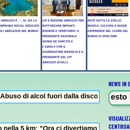
L’ABRUZZO È…”, AL VIA LA
CIP E REGIONE ABRUZZO PER
NOTE SOTTO LE STELLE:
AMPAGNA SOCIAL DEDICATA
RAFFORZARE IMPIANTI,
MUSICA, CULTURA E NUOVE
GLI ABRUZZESI NEL MONDO
RISORSE E TERRITORIO: IL
ESPERIENZE NEL CUORE DEL
PRESIDENTE NAZIONALE
BORGO DI SPOLTORE
GIUNIO DE SANCTIS A
L’AQUILA CON IL
GOVERNATORE MARSILIO E IL
PRESIDENTE DEL CIP
ABRUZZO SCIULLI
NEWS IN 
col fuori dalla discoteca, minorenni intoss
VIDENZA - Arresto illegale e pecula
VISUALIZ
CENTROA
Ora ci divertiamo in staffetta"- L'Italia U2