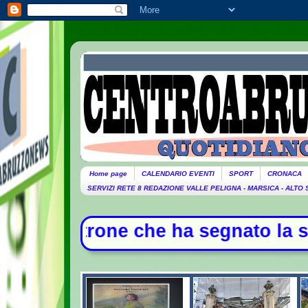
Home page
CALENDARIO EVENTI
SPORT
CRONACA
SERVIZI RETE 8 REDAZIONE VALLE PELIGNA - MARSICA - ALTO
che ha segnato la storia della musi