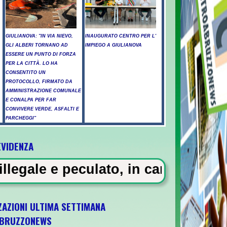
GIULIANOVA: "IN VIA NIEVO,
INAUGURATO CENTRO PER L'
GLI ALBERI TORNANO AD
IMPIEGO A GIULIANOVA
ESSERE UN PUNTO DI FORZA
PER LA CITTÀ. LO HA
CONSENTITO UN
PROTOCOLLO, FIRMATO DA
AMMINISTRAZIONE COMUNALE
E CONALPA PER FAR
CONVIVERE VERDE, ASFALTI E
PARCHEGGI"
EVIDENZA
icati a Pescara - Il vento riaccende il rog
to, in carcere 5 vigili urbani a M
ZAZIONI ULTIMA SETTIMANA
BRUZZONEWS
1 il 5 ottobre a Pescara l'ultima gara di qu