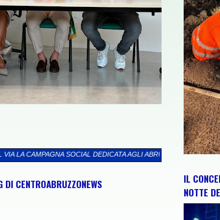
AL DEDICATA AGLI ABRUZZESI NEL MONDO
>>
CIP E REGIONE ABR
IL CONCE
NG DI CENTROABRUZZONEWS
NOTTE DE