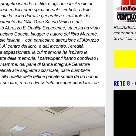
l progetto intende restituire agli anziani il ruolo di
conoscendoli come spina dorsale simbolica delle
ta la spina dorsale geografica e culturale del
 sostenuta dal GAL Gran Sasso Velino e dal
REDAZION
tto Abruzzo E-Quality Experience, stavolta ha visto
centroabru
Luciano Coccia, blogger e autore del libro Maramè,
SITO TEL. 
nale italiana – con particolare attenzione all’Abruzzo
l centro del libro, e dell’incontro, l’eredità
ca appassionata, la cui memoria ha ispirato la
ricette della memoria: i partecipanti hanno condiviso i
alle mamme: dal pane di farina integrale Senatore
tinati alle sagnette spizzicate, dalle ciambelle
 alla ricetta delle fettine panate scritta da un nonno
RETE 8 -
 cucinare, ma ha dimostrato di saper ricordare con