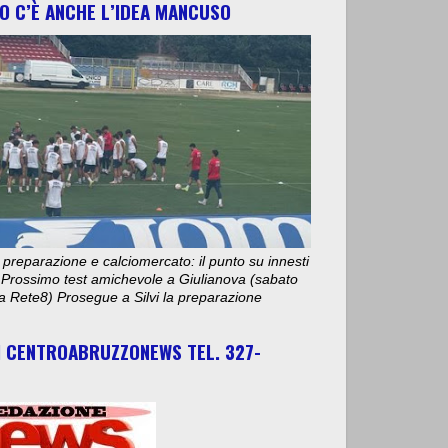
O C’È ANCHE L’IDEA MANCUSO
 preparazione e calciomercato: il punto su innesti
e. Prossimo test amichevole a Giulianova (sabato
ta Rete8) Prosegue a Silvi la preparazione
I CENTROABRUZZONEWS TEL. 327-