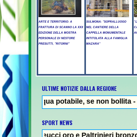
ARTE E TERRITORIO: A
SULMONA: "SOPRALLUOGO
“
FRATTURA DI SCANNO LA XXX
NEL CANTIERE DELLA
C
EDIZIONE DELLA MOSTRA
CAPPELLA MONUMENTALE
A
PERSONALE DI NESTORE
INTITOLATA ALLA FAMIGLIA
PRESUTTI, "RITORNI"
MAZARA"
ULTIME NOTIZIE DALLA REGIONE
qua potabile, se non bollita - Abuso di al
NEWS IN E
SPORT NEWS
eucci oro e Paltrinieri bronzo nella 5 km: "