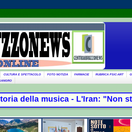
CULTURA E SPETTACOLO
FOTO NOTIZIA
FARMACIE
RUBRICA PSIC-ART
G
 SANGRO
ca - L'Iran: "Non stiamo negoziando