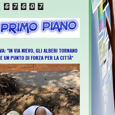
6
7
6
0
7
VA: "IN VIA NIEVO, GLI ALBERI TORNANO
E UN PUNTO DI FORZA PER LA CITTÀ"