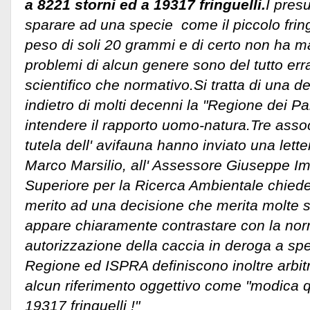
a 8221 storni ed a 19317 fringuelli.
I pres
sparare ad una specie come il piccolo frin
peso di soli 20 grammi e di certo non ha m
problemi di alcun genere sono del tutto errat
scientifico che normativo.
Si tratta di una d
indietro di molti decenni la "Regione dei Pa
intendere il rapporto uomo-natura.Tre assoc
tutela dell' avifauna hanno inviato una lett
Marco Marsilio, all' Assessore Giuseppe Imp
Superiore per la Ricerca Ambientale chiede
merito ad una decisione che merita molte 
appare chiaramente contrastare con la nor
autorizzazione della caccia in deroga a spe
Regione ed ISPRA definiscono inoltre arbi
alcun riferimento oggettivo come "modica q
19317 fringuelli !"