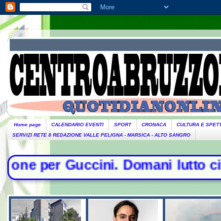
Home page
CALENDARIO EVENTI
SPORT
CRONACA
CULTURA E SPET
SERVIZI RETE 8 REDAZIONE VALLE PELIGNA - MARSICA - ALTO SANGRO
i. Domani lutto cittadino- Conte sf