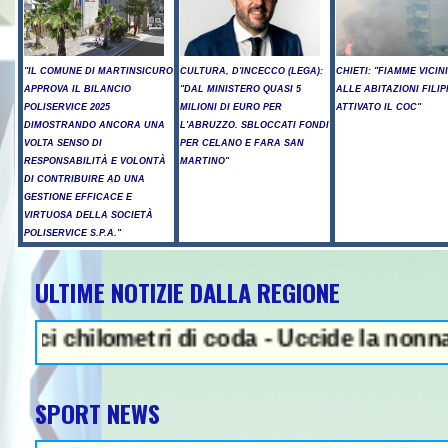
"IL COMUNE DI MARTINSICURO
CULTURA, D'INCECCO (LEGA):
CHIETI: "FIAMME VICIN
APPROVA IL BILANCIO
"DAL MINISTERO QUASI 5
ALLE ABITAZIONI FILIP
POLISERVICE 2025
MILIONI DI EURO PER
ATTIVATO IL COC"
DIMOSTRANDO ANCORA UNA
L'ABRUZZO. SBLOCCATI FONDI
VOLTA SENSO DI
PER CELANO E FARA SAN
RESPONSABILITÀ E VOLONTÀ
MARTINO"
DI CONTRIBUIRE AD UNA
GESTIONE EFFICACE E
VIRTUOSA DELLA SOCIETÀ
POLISERVICE S.P.A."
ULTIME NOTIZIE DALLA REGIONE
NEWS IN EVIDENZA - Sparatori
ilometri di coda - Uccide la nonna a martel
SPORT NEWS