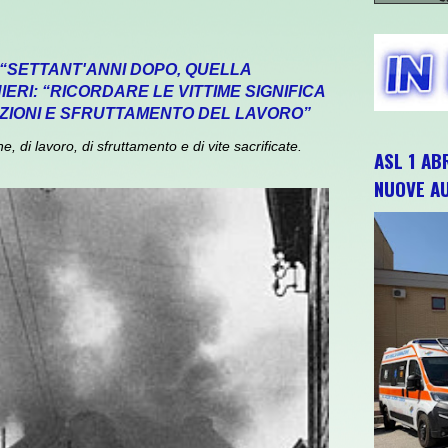
 “SETTANT'ANNI DOPO, QUELLA
ERI: “RICORDARE LE VITTIME SIGNIFICA
ZIONI E SFRUTTAMENTO DEL LAVORO”
 di lavoro, di sfruttamento e di vite sacrificate.
ASL 1 AB
NUOVE A