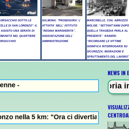
BORSACCHIO SOTTO LE
SULMONA: "PROSEGUIRA’ L’
MARCINELLE, CGIL ABRUZZO
TELLE DI SAN LORENZO": IL
ATTIVITA’ NELL’ ISTITUTO
MOLISE: “SETTANT'ANNI DOPO
0 AGOSTO UNA SERATA DI
“REGINA MARGHERITA”,
QUELLA TRAGEDIA PARLA AL
OMUNITÀ NEL QUARTIERE
SODDISFAZIONE DELL’
PRESENTE”. RANIERI:
ORSACCHIO
AMMINISTRAZIONE
“RICORDARE LE VITTIME
SIGNIFICA INTERROGARSI SU
SICUREZZA, MIGRAZIONI E
SFRUTTAMENTO DEL LAVORO
NEWS IN 
ENZA - Sparatoria in una scuola 
VISUALIZ
CENTROA
m: "Ora ci divertiamo in staffetta"- L'Itali