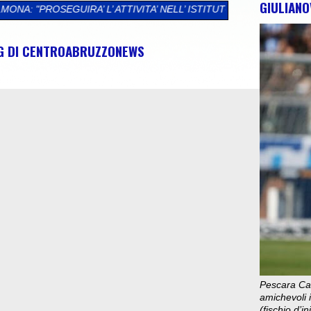
GIULIANO
TTIVITA’ NELL’ ISTITUTO “REGINA MARGHERITA”, SODDISFAZIONE
NG DI CENTROABRUZZONEWS
Pescara Cal
amichevoli i
(fischio d’i