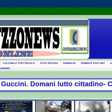
CULTURA E SPETTACOLO
FOTO NOTIZIA
FARMACIE
RUBRICA PSIC-ART
G
 SANGRO
cittadino- Conte sfida la commissio