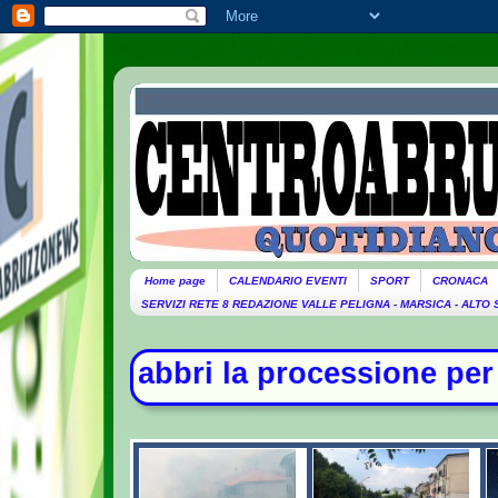
Home page
CALENDARIO EVENTI
SPORT
CRONACA
SERVIZI RETE 8 REDAZIONE VALLE PELIGNA - MARSICA - ALTO
essione per Guccini. Domani lutto 