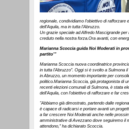
regionale, condividiamo l’obiettivo di rafforzare
dell’Aquila, ma in tutta l’Abruzzo.
Un grazie speciale ad Alfredo Mascigrande per il
creduto nella nostra forza.Ora avanti, con ene
Marianna Scoccia guida Noi Moderati in provin
partito’”
Marianna Scoccia nuova coordinatrice provinciale 
in tutta l’Abruzzo”. Oggi si è svolto a Sulmona 
in Abruzzo, un momento importante per consolidar
politico.Marianna Scoccia, già protagonista di un
recenti elezioni comunali di Sulmona, è stata ele
dell’Aquila, con l’obiettivo di rafforzare e far cr
"Abbiamo già dimostrato, partendo dalle regional
è capace di radicarsi e portare avanti un progetto
a far crescere Noi Moderati anche nelle prossime
amministrative di Avezzano dove seguiremo il m
attendono,” ha dichiarato Scoccia.