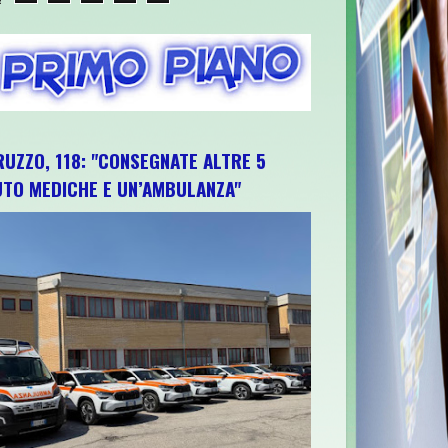
RUZZO, 118: "CONSEGNATE ALTRE 5
UTO MEDICHE E UN’AMBULANZA"