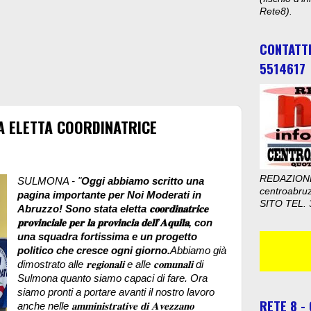
Rete8).
CONTATT
5514617
A ELETTA COORDINATRICE
REDAZION
SULMONA - "
Oggi abbiamo scritto una
centroabru
pagina importante per Noi Moderati in
SITO TEL. 
Abruzzo! Sono stata eletta 𝐜𝐨𝐨𝐫𝐝𝐢𝐧𝐚𝐭𝐫𝐢𝐜𝐞
𝐩𝐫𝐨𝐯𝐢𝐧𝐜𝐢𝐚𝐥𝐞 𝐩𝐞𝐫 𝐥𝐚 𝐩𝐫𝐨𝐯𝐢𝐧𝐜𝐢𝐚 𝐝𝐞𝐥𝐥’𝐀𝐪𝐮𝐢𝐥𝐚, con
una squadra fortissima e un progetto
politico che cresce ogni giorno.
Abbiamo già
dimostrato alle 𝐫𝐞𝐠𝐢𝐨𝐧𝐚𝐥𝐢 e alle 𝐜𝐨𝐦𝐮𝐧𝐚𝐥𝐢 di
Sulmona quanto siamo capaci di fare. Ora
siamo pronti a portare avanti il nostro lavoro
RETE 8 -
anche nelle 𝐚𝐦𝐦𝐢𝐧𝐢𝐬𝐭𝐫𝐚𝐭𝐢𝐯𝐞 𝐝𝐢 𝐀𝐯𝐞𝐳𝐳𝐚𝐧𝐨