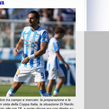
VA
 DELL’ AMMINISTRAZIONE
>>
MARCINELLE, CGIL ABRUZZO MOLISE
cio tra campo e mercato: la preparazione e le
n vista della Coppa Italia, la situazione Di Nardo.
nizio alle ore 18, a porte chiuse ma con diretta su