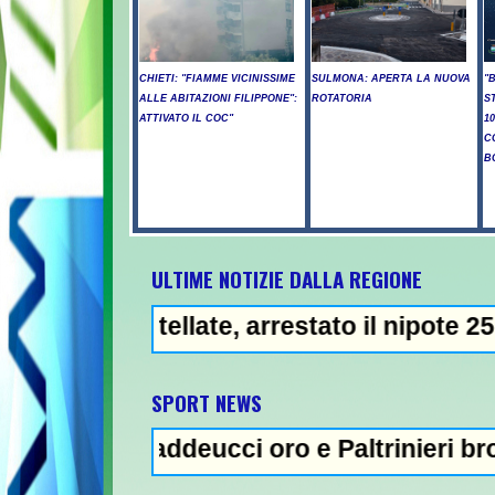
CHIETI: "FIAMME VICINISSIME
SULMONA: APERTA LA NUOVA
"
ALLE ABITAZIONI FILIPPONE":
ROTATORIA
S
ATTIVATO IL COC"
1
C
B
ULTIME NOTIZIE DALLA REGIONE
llate, arrestato il nipote 25enne -
NEWS IN EVID
SPORT NEWS
Taddeucci oro e Paltrinieri bronzo nella 5 k