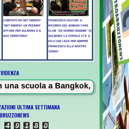
COMITATO NO GET ENERGY:
FRANCESCO GUCCINI: IL
,
"GET ENERGY, UN PESSIMO
RICORDO DEL NOMADI FANS
AFFARE PER SULMONA E IL
CLUB “UN GIORNO INSIEME” DI
SUO TERRITORIO"
SULMONA“LA STATALE 17 E’ IL
FILO CHE LEGA PER SEMPRE
FRANCESCO ALLA NOSTRA
TERRA”
”
EVIDENZA
a Bangkok, almeno 6 morti
ZAZIONI ULTIMA SETTIMANA
BRUZZONEWS
a U21 il 5 ottobre a Pescara l'ultima gara d
4
9
1
8
0