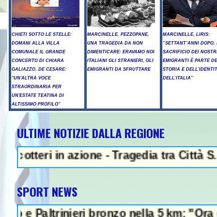
CHIETI SOTTO LE STELLE:
MARCINELLE, PEZZOPANE,
MARCINELLE, LIRIS:
DOMANI ALLA VILLA
UNA TRAGEDIA DA NON
“SETTANT’ANNI DOPO, 
COMUNALE IL GRANDE
DIMENTICARE: ERAVAMO NOI
SACRIFICIO DEI NOSTR
CONCERTO DI CHIARA
ITALIANI GLI STRANIERI, GLI
EMIGRANTI È PARTE D
GALIAZZO. DE CESARE:
EMIGRANTI DA SFRUTTARE
STORIA E DELL’IDENTI
"UN'ALTRA VOCE
DELL’ITALIA”
STRAORDINARIA PER
UN'ESTATE TEATINA DI
ALTISSIMO PROFILO"
ULTIME NOTIZIE DALLA REGIONE
NEWS IN EVIDENZA - P
teri in azione - Tragedia tra Città S.Ange
SPORT NEWS
Paltrinieri bronzo nella 5 km: "Ora ci diver