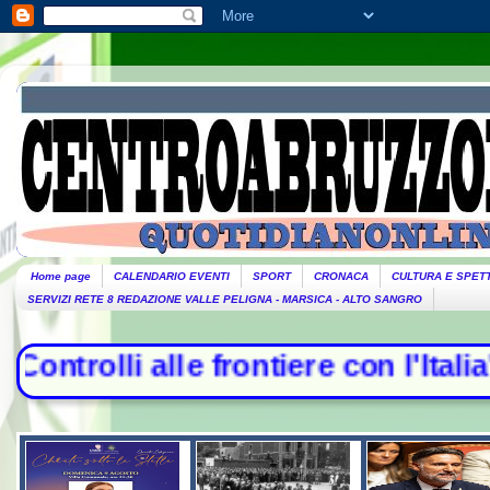
Home page
CALENDARIO EVENTI
SPORT
CRONACA
CULTURA E SPET
SERVIZI RETE 8 REDAZIONE VALLE PELIGNA - MARSICA - ALTO SANGRO
trolli alle frontiere con l'Italia",