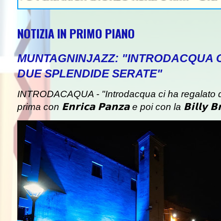
NOTIZIA IN PRIMO PIANO
MUNTAGNINJAZZ: "INTRODACQUA 
DUE SPLENDIDE SERATE"
INTRODACAQUA - "Introdacqua ci ha regalato d
prima con 𝗘𝗻𝗿𝗶𝗰𝗮 𝗣𝗮𝗻𝘇𝗮 e poi con la 𝗕𝗶𝗹𝗹𝘆 𝗕𝗿