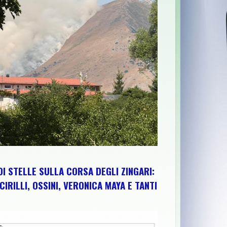
A SESTA EDIZIONE TRA PEDALATE E SAPORI DEL TERRITORIO
>
DI STELLE SULLA CORSA DEGLI ZINGARI:
CIRILLI, OSSINI, VERONICA MAYA E TANTI