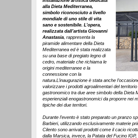
installazione artistica dedicata
alla Dieta Mediterranea,
simbolo riconosciuto a livello
mondiale di uno stile di vita
sano e sostenibile. L’opera,
realizzata dall’artista Giovanni
Anastasia
, rappresenta la
piramide alimentare della Dieta
Mediterranea ed è stata realizzata
su una base di pregiato legno di
cedro, materiale che richiama le
origini mediterranee e la
connessione con la
natura.
L’inaugurazione è stata anche l’occasion
valorizzare i prodotti agroalimentari del territo
gastronomico tra due aree simbolo della Dieta Me
esperienziali enogastronomici da proporre nei me
tipiche dei due territori.
Durante l’evento è stato preparato un pranzo s
Barbieri, utilizzando esclusivamente materie pri
Cilento sono arrivati prodotti come il cacio ricott
dalla Marsica, invece, la Patata del Fucino IGP, 