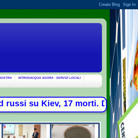
IOSTRA
INTRODACQUA AGORA - SERVIZI LOCALI
 17 morti. Drone con esplosivo tro