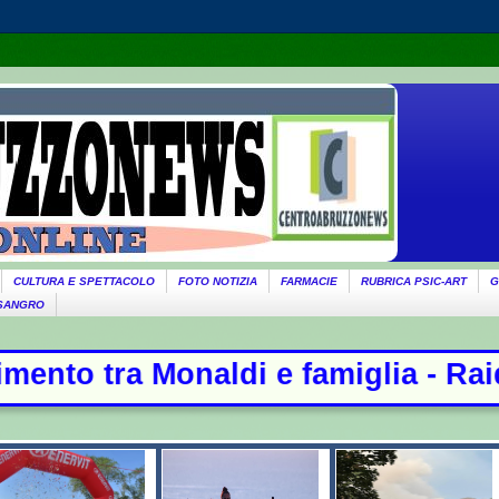
CULTURA E SPETTACOLO
FOTO NOTIZIA
FARMACIE
RUBRICA PSIC-ART
G
 SANGRO
di e famiglia - Raid russi su Kiev,