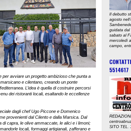
Il debutto 
agosto nell’
Sambenedett
guidata dal
sabato al F
mercoledì al
campo, entr
CONTATT
5514617
e per avviare un progetto ambizioso che punta a
rio marsicano e cilentano, creando un ponte
diterranea. L’idea è quella di costruire percorsi
nu dei ristoranti locali, esaltando le eccellenze
peciale dagli chef Ugo Piccone e Domenico
REDAZION
me provenienti dal Cilento e dalla Marsica. Dal
centroabru
a di capra, le olive ammaccate, le alici e i limoni;
SITO TEL. 
mandorle locali, formaggi artigianali, zafferano e