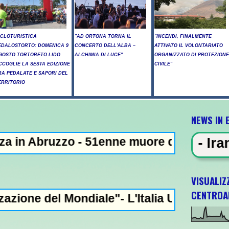
ICLOTURISTICA
"AD ORTONA TORNA IL
"INCENDI, FINALMENTE
EDALOSTORTO: DOMENICA 9
CONCERTO DELL'ALBA –
ATTIVATO IL VOLONTARIATO
GOSTO TORTORETO LIDO
ALCHIMIA DI LUCE"
ORGANIZZATO DI PROTEZIONE
CCOGLIE LA SESTA EDIZIONE
CIVILE"
RA PEDALATE E SAPORI DEL
ERRITORIO
NEWS IN 
zzo - 51enne muore dopo lo schianto contro
WS IN EVIDENZA - Iran: "Raggiunto
VISUALIZ
CENTROA
Mondiale"- L'Italia U21 il 5 ottobre a Pesca