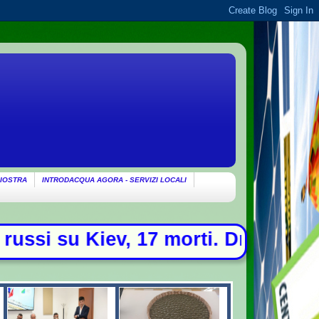
IOSTRA
INTRODACQUA AGORA - SERVIZI LOCALI
rti. Drone con esplosivo trovato a