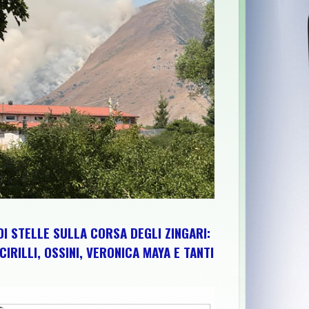
TA EDIZIONE TRA PEDALATE E SAPORI DEL TERRITORIO
>>
"AD
DI STELLE SULLA CORSA DEGLI ZINGARI:
CIRILLI, OSSINI, VERONICA MAYA E TANTI