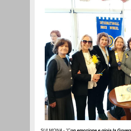
SULMONA - "C
on emozione e gioia la Governa