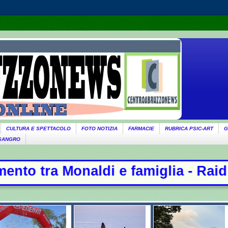
CULTURA E SPETTACOLO
FOTO NOTIZIA
FARMACIE
RUBRICA PSIC-ART
G
 SANGRO
amiglia - Raid russi su Kiev, 17 mo