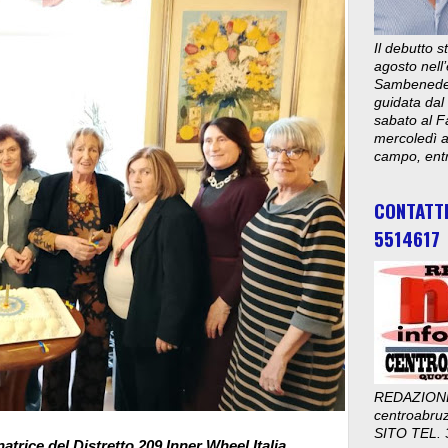
Il debutto 
agosto nell’
Sambenedett
guidata dal
sabato al F
mercoledì al
campo, entr
CONTATT
5514617
REDAZION
centroabru
SITO TEL. 
trice del Distretto 209 Inner Wheel Italia