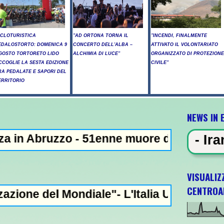
ICLOTURISTICA
"AD ORTONA TORNA IL
"INCENDI, FINALMENTE
EDALOSTORTO: DOMENICA 9
CONCERTO DELL'ALBA –
ATTIVATO IL VOLONTARIATO
GOSTO TORTORETO LIDO
ALCHIMIA DI LUCE"
ORGANIZZATO DI PROTEZIONE
CCOGLIE LA SESTA EDIZIONE
CIVILE"
RA PEDALATE E SAPORI DEL
ERRITORIO
NEWS IN 
- 51enne muore dopo lo schianto contro un 
IN EVIDENZA - Iran: "Raggiunto l'
VISUALIZ
CENTROA
iale"- L'Italia U21 il 5 ottobre a Pescara 