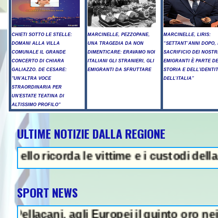
CHIETI SOTTO LE STELLE:
MARCINELLE, PEZZOPANE,
MARCINELLE, LIRIS:
DOMANI ALLA VILLA
UNA TRAGEDIA DA NON
“SETTANT’ANNI DOPO, 
COMUNALE IL GRANDE
DIMENTICARE: ERAVAMO NOI
SACRIFICIO DEI NOSTR
CONCERTO DI CHIARA
ITALIANI GLI STRANIERI, GLI
EMIGRANTI È PARTE D
GALIAZZO. DE CESARE:
EMIGRANTI DA SFRUTTARE
STORIA E DELL’IDENTI
"UN'ALTRA VOCE
DELL’ITALIA”
STRAORDINARIA PER
UN'ESTATE TEATINA DI
ALTISSIMO PROFILO"
ULTIME NOTIZIE DALLA REGIONE
- Proteste e tensioni, la cerimoni
corda le vittime e i custodi della memoria
SPORT NEWS
i, agli Europei il quinto oro nei tuffi sinc