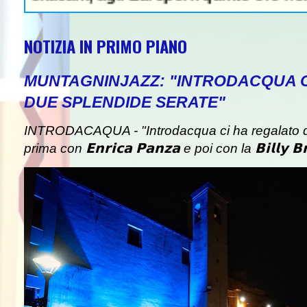
NOTIZIA IN PRIMO PIANO
MUNTAGNINJAZZ: "INTRODACQUA 
DUE SPLENDIDE SERATE"
INTRODACAQUA - "Introdacqua ci ha regalato d
prima con 𝗘𝗻𝗿𝗶𝗰𝗮 𝗣𝗮𝗻𝘇𝗮 e poi con la 𝗕𝗶𝗹𝗹𝘆 𝗕𝗿