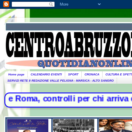
Home page
CALENDARIO EVENTI
SPORT
CRONACA
CULTURA E SPET
SERVIZI RETE 8 REDAZIONE VALLE PELIGNA - MARSICA - ALTO SANGRO
lli per chi arriva dall'Italia - Lit