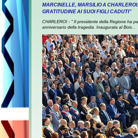
MARCINELLE, MARSILIO A CHARLEROI
GRATITUDINE AI SUOI FIGLI CADUTI”
CHARLEROI - " Il presidente della Regione ha pa
anniversario della tragedia. Inaugurata al Bois...