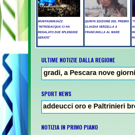
MUNTAGNINJAZZ:
QUINTA EDIZIONE DEL PREMIO
"
"INTRODACQUA CI HA
CLAUDIA VERZELLA A
A
REGALATO DUE SPLENDIDE
FRANCAVILLA AL MARE
I
SERATE"
R
ULTIME NOTIZIE DALLA REGIONE
adi, a Pescara nove giorni di "bollino ros
SPORT NEWS
 Taddeucci oro e Paltrinieri bronzo nella 5 
NOTIZIA IN PRIMO PIANO