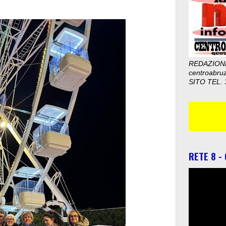
REDAZION
centroabru
SITO TEL. 
RETE 8 -