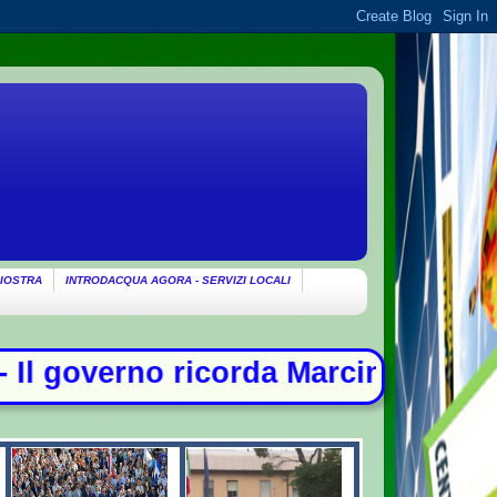
IOSTRA
INTRODACQUA AGORA - SERVIZI LOCALI
corda Marcinelle: "Non c'è spazio p