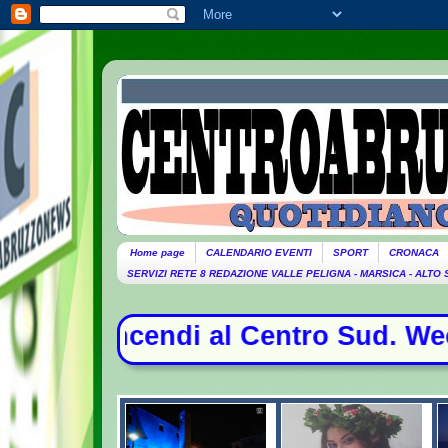
Home page
CALENDARIO EVENTI
SPORT
CRONACA
SERVIZI RETE 8 REDAZIONE VALLE PELIGNA - MARSICA - ALTO
endi al Centro Sud. Weekend da boll