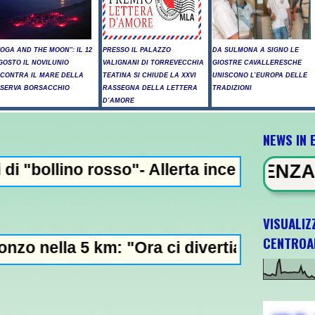
YOGA AND THE MOON": IL 12
PRESSO IL PALAZZO
DA SULMONA A SIGNO LE
GOSTO IL NOVILUNIO
VALIGNANI DI TORREVECCHIA
GIOSTRE CAVALLERESCHE
NCONTRA IL MARE DELLA
TEATINA SI CHIUDE LA XXVI
UNISCONO L’EUROPA DELLE
ISERVA BORSACCHIO
RASSEGNA DELLA LETTERA
TRADIZIONI
D’AMORE
NEWS IN 
so"- Allerta incendi in Abruzzo, giornata 
NEWS IN EVIDENZA - Raid russi su
VISUALIZ
CENTROA
km: "Ora ci divertiamo in staffetta"- L'Ital