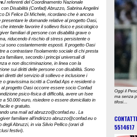
e.
I referenti del Coordinamento Nazionale
 con Disabilità (Confad) Abruzzo, Sabrina Angelini
co Di Felice Di Michele, ricordano che è ancora
e presentare le domande relative al progetto Oasi,
che intende favorire il sollievo fisico e psicologico
giver familiari di persone con disabilità grave o
ma, riducendo il rischio di stress persistente o
cui sono costantemente esposti. Il progetto Oasi
ltre a contrastare l’isolamento sociale di chi presta
za familiare, secondo i principi universali di
nza e non discriminazione, in linea con la
one sui diritti delle persone con disabilità.
Sono
ri diretti del servizio di sollievo e inclusione i
ve o gravissima iscritti a Confad Aps e residenti o
e al progetto Oasi occorre essere socio Confad
Oggi il Pesc
dizione psico-fisica di difficoltà, avere un Isee
ma senza pu
re a 50.000 euro, risiedere o essere domiciliato in
tifosi…
acile e gratuito.
viando una mail ad abruzzo@confad.eu . La
CONTATT
giver familiare all’indirizzo abruzzo@confad.eu o
degli Abruzzi, in via Silvio Pellico (orari di
5514617
lusi festivi).