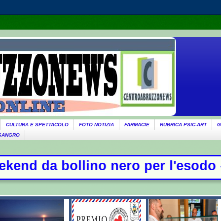
CULTURA E SPETTACOLO
FOTO NOTIZIA
FARMACIE
RUBRICA PSIC-ART
G
 SANGRO
ino nero per l'esodo - Il governo ri