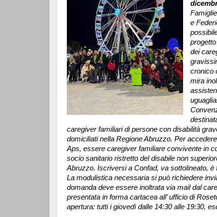
dicembr
Famiglie
e Federi
possibil
progetto 
dei care
gravissi
cronico 
mira ino
assisten
uguaglia
Convenzi
destinata
caregiver familiari di persone con disabilità gra
domiciliati nella Regione Abruzzo. Per acceder
Aps, essere caregiver familiare convivente in con
socio sanitario ristretto del disabile non superio
Abruzzo. Iscriversi a Confad, va sottolineato, è f
La modulistica necessaria si può richiedere in
domanda deve essere inoltrata via mail dal care
presentata in forma cartacea all’ ufficio di Roseto 
apertura: tutti i giovedì dalle 14:30 alle 19:30, esc