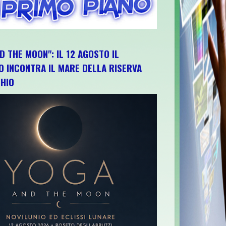
D THE MOON": IL 12 AGOSTO IL
O INCONTRA IL MARE DELLA RISERVA
HIO