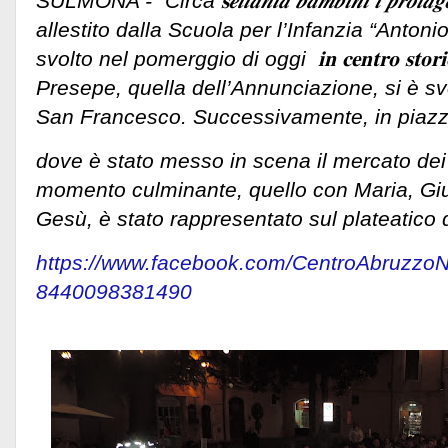
SULMONA - "Circa 𝐬𝒆𝒕𝒕𝒂𝒏𝒕𝒂 𝒃𝒂𝒎𝒃𝒊𝒏𝒊 𝒊 𝒑𝒓𝒐𝒕𝒂𝒈𝒐𝒏𝒊𝒔
allestito dalla Scuola per l’Infanzia “Antonio
svolto nel pomerggio di oggi 𝐢𝐧 𝐜𝐞𝐧𝐭𝐫𝐨 𝐬𝐭𝐨
Presepe, quella dell’Annunciazione, si è sv
San Francesco. Successivamente, in piaz
dove è stato messo in scena il mercato dei gi
momento culminante, quello con Maria, Gi
Gesù, è stato rappresentato sul plateatico
https://www.facebook.com/CentroAbruzzo
8440098381490