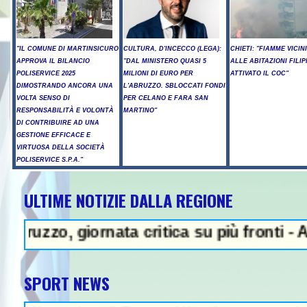
"IL COMUNE DI MARTINSICURO
CULTURA, D'INCECCO (LEGA):
CHIETI: "FIAMME VICIN
APPROVA IL BILANCIO
"DAL MINISTERO QUASI 5
ALLE ABITAZIONI FILIP
POLISERVICE 2025
MILIONI DI EURO PER
ATTIVATO IL COC"
DIMOSTRANDO ANCORA UNA
L'ABRUZZO. SBLOCCATI FONDI
VOLTA SENSO DI
PER CELANO E FARA SAN
RESPONSABILITÀ E VOLONTÀ
MARTINO"
DI CONTRIBUIRE AD UNA
GESTIONE EFFICACE E
VIRTUOSA DELLA SOCIETÀ
POLISERVICE S.P.A."
ULTIME NOTIZIE DALLA REGIONE
rnata critica su più fronti - A14, cantiere
SPORT NEWS