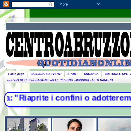
Home page
CALENDARIO EVENTI
SPORT
CRONACA
CULTURA E SPET
SERVIZI RETE 8 REDAZIONE VALLE PELIGNA - MARSICA - ALTO SANGRO
ni o adotteremo misure". Piantedosi