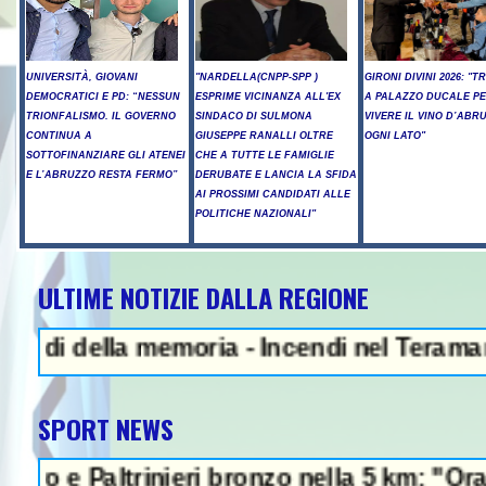
UNIVERSITÀ, GIOVANI
"NARDELLA(CNPP-SPP )
GIRONI DIVINI 2026: "T
DEMOCRATICI E PD: “NESSUN
ESPRIME VICINANZA ALL'EX
A PALAZZO DUCALE P
TRIONFALISMO. IL GOVERNO
SINDACO DI SULMONA
VIVERE IL VINO D’ABR
CONTINUA A
GIUSEPPE RANALLI OLTRE
OGNI LATO"
SOTTOFINANZIARE GLI ATENEI
CHE A TUTTE LE FAMIGLIE
E L’ABRUZZO RESTA FERMO”
DERUBATE E LANCIA LA SFIDA
AI PROSSIMI CANDIDATI ALLE
POLITICHE NAZIONALI"
ULTIME NOTIZIE DALLA REGIONE
ella memoria - Incendi nel Teramano, ancor
SPORT NEWS
altrinieri bronzo nella 5 km: "Ora ci divert