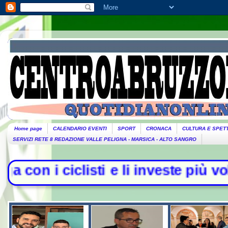
Home page
CALENDARIO EVENTI
SPORT
CRONACA
CULTURA E SPET
SERVIZI RETE 8 REDAZIONE VALLE PELIGNA - MARSICA - ALTO SANGRO
iclisti e li investe più volte con l