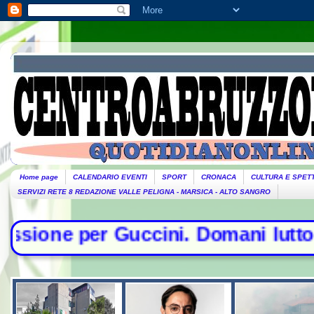
Home page
CALENDARIO EVENTI
SPORT
CRONACA
CULTURA E SPET
SERVIZI RETE 8 REDAZIONE VALLE PELIGNA - MARSICA - ALTO SANGRO
cini. Domani lutto cittadino- Cont