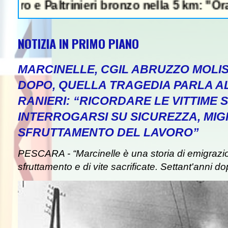
Paltrinieri bronzo nella 5 km: "Ora ci diver
NOTIZIA IN PRIMO PIANO
MARCINELLE, CGIL ABRUZZO MOLIS
DOPO, QUELLA TRAGEDIA PARLA A
RANIERI: “RICORDARE LE VITTIME S
INTERROGARSI SU SICUREZZA, MIG
SFRUTTAMENTO DEL LAVORO”
PESCARA - “Marcinelle è una storia di emigrazion
sfruttamento e di vite sacrificate. Settant'anni do