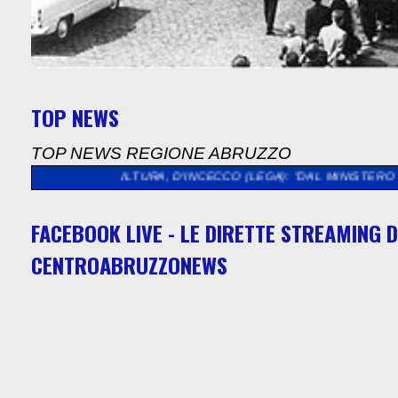
TOP NEWS
TOP NEWS REGIONE ABRUZZO
>>
CULTURA, D'INCECCO (LEGA): "DAL MINISTERO QUASI 5 MILI
FACEBOOK LIVE - LE DIRETTE STREAMING D
CENTROABRUZZONEWS