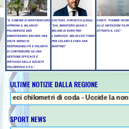
"IL COMUNE DI MARTINSICURO
CULTURA, D'INCECCO (LEGA):
CHIETI: "FIAMME VICIN
APPROVA IL BILANCIO
"DAL MINISTERO QUASI 5
ALLE ABITAZIONI FILIP
POLISERVICE 2025
MILIONI DI EURO PER
ATTIVATO IL COC"
DIMOSTRANDO ANCORA UNA
L'ABRUZZO. SBLOCCATI FONDI
VOLTA SENSO DI
PER CELANO E FARA SAN
RESPONSABILITÀ E VOLONTÀ
MARTINO"
DI CONTRIBUIRE AD UNA
GESTIONE EFFICACE E
VIRTUOSA DELLA SOCIETÀ
POLISERVICE S.P.A."
ULTIME NOTIZIE DALLA REGIONE
NEWS IN EVIDENZA - Sparato
 chilometri di coda - Uccide la nonna a mar
SPORT NEWS