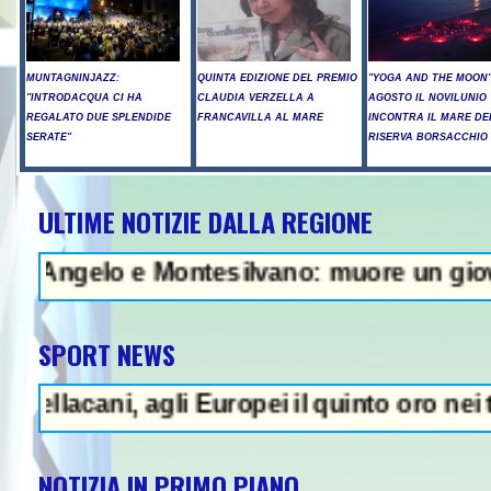
MUNTAGNINJAZZ:
QUINTA EDIZIONE DEL PREMIO
"YOGA AND THE MOON":
"INTRODACQUA CI HA
CLAUDIA VERZELLA A
AGOSTO IL NOVILUNIO
REGALATO DUE SPLENDIDE
FRANCAVILLA AL MARE
INCONTRA IL MARE DE
SERATE"
RISERVA BORSACCHIO
ULTIME NOTIZIE DALLA REGIONE
A - Raid russi su Kiev, tre morti 
lo e Montesilvano: muore un giovane - In A
SPORT NEWS
ni, agli Europei il quinto oro nei tuffi sin
NOTIZIA IN PRIMO PIANO