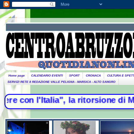
Home page
CALENDARIO EVENTI
SPORT
CRONACA
CULTURA E SPET
SERVIZI RETE 8 REDAZIONE VALLE PELIGNA - MARSICA - ALTO SANGRO
Italia", la ritorsione di Madrid - 