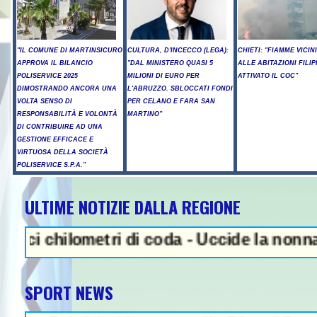
"IL COMUNE DI MARTINSICURO
CULTURA, D'INCECCO (LEGA):
CHIETI: "FIAMME VICIN
APPROVA IL BILANCIO
"DAL MINISTERO QUASI 5
ALLE ABITAZIONI FILIP
POLISERVICE 2025
MILIONI DI EURO PER
ATTIVATO IL COC"
DIMOSTRANDO ANCORA UNA
L'ABRUZZO. SBLOCCATI FONDI
VOLTA SENSO DI
PER CELANO E FARA SAN
RESPONSABILITÀ E VOLONTÀ
MARTINO"
DI CONTRIBUIRE AD UNA
GESTIONE EFFICACE E
VIRTUOSA DELLA SOCIETÀ
POLISERVICE S.P.A."
ULTIME NOTIZIE DALLA REGIONE
NEWS IN EVIDENZA - Sparatoria 
ometri di coda - Uccide la nonna a martella
SPORT NEWS