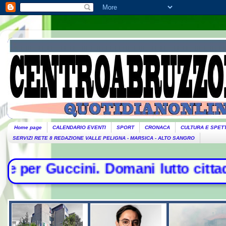
Home page
CALENDARIO EVENTI
SPORT
CRONACA
CULTURA E SPET
SERVIZI RETE 8 REDAZIONE VALLE PELIGNA - MARSICA - ALTO SANGRO
ani lutto cittadino- Conte sfida la