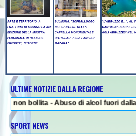
ARTE E TERRITORIO: A
SULMONA: "SOPRALLUOGO
“L’ABRUZZO È…”, AL V
FRATTURA DI SCANNO LA XXX
NEL CANTIERE DELLA
CAMPAGNA SOCIAL DE
EDIZIONE DELLA MOSTRA
CAPPELLA MONUMENTALE
AGLI ABRUZZESI NEL
PERSONALE DI NESTORE
INTITOLATA ALLA FAMIGLIA
PRESUTTI, "RITORNI"
MAZARA"
ULTIME NOTIZIE DALLA REGIONE
NEWS IN EVIDENZA - Arresto i
 bollita - Abuso di alcol fuori dalla disc
SPORT NEWS