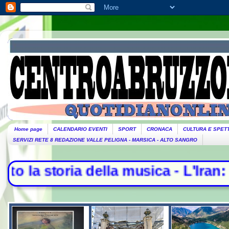
Home page
CALENDARIO EVENTI
SPORT
CRONACA
CULTURA E SPET
SERVIZI RETE 8 REDAZIONE VALLE PELIGNA - MARSICA - ALTO SANGRO
oria della musica - L'Iran: "Non s