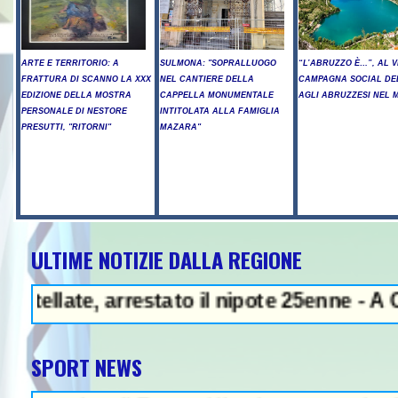
ARTE E TERRITORIO: A
SULMONA: "SOPRALLUOGO
“L’ABRUZZO È…”, AL V
FRATTURA DI SCANNO LA XXX
NEL CANTIERE DELLA
CAMPAGNA SOCIAL DE
EDIZIONE DELLA MOSTRA
CAPPELLA MONUMENTALE
AGLI ABRUZZESI NEL
PERSONALE DI NESTORE
INTITOLATA ALLA FAMIGLIA
PRESUTTI, "RITORNI"
MAZARA"
ULTIME NOTIZIE DALLA REGIONE
- Arresto illegale e peculato, in c
te, arrestato il nipote 25enne - A Chieti S
SPORT NEWS