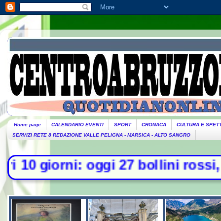
Home page
CALENDARIO EVENTI
SPORT
CRONACA
CULTURA E SPET
SERVIZI RETE 8 REDAZIONE VALLE PELIGNA - MARSICA - ALTO SANGRO
ni: oggi 27 bollini rossi, venerdì