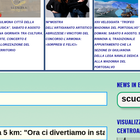
SULMONA CITTÀ DELLA
56^MOSTRA
XXV VELEGGIATA “TROFEO
USICA", SABATO 8 AGOSTO
DELL’ARTIGIANATO ARTISTICO
MADONNA DEL PORTOSALVO”
NA GIORNATA TRA CULTURA,
ABRUZZESE I VINCITORI DEL
DOMANI, SABATO 8 AGOSTO, S
RTE, CONCERTO E
CONCORSO L’ARMONIA:
RINNOVA IL TRADIZIONALE
ALORIZZAZIONE DEL
«SORPRESI E FELICI»
APPUNTAMENTO CHE LA
ERRITORIO
SEZIONE DI GIULIANOVA
DELLA LEGA NAVALE DEDICA
ALLA MADONNA DEL
PORTOSALVO
NEWS IN 
paratoria in una scuola a Bangko
VISUALIZ
CENTROA
ci divertiamo in staffetta"- L'Italia U21 il