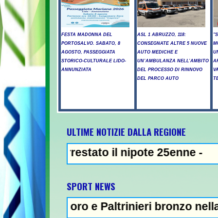
FESTA MADONNA DEL
ASL 1 ABRUZZO, 118:
"
PORTOSALVO. SABATO, 8
CONSEGNATE ALTRE 5 NUOVE
M
AGOSTO, PASSEGGIATA
AUTO MEDICHE E
U
STORICO-CULTURALE LIDO-
UN’AMBULANZA NELL’AMBITO
A
ANNUNZIATA
DEL PROCESSO DI RINNOVO
V
DEL PARCO AUTO
T
ULTIME NOTIZIE DALLA REGIONE
arrestato il nipote 25enne -
NEWS IN EVIDENZA - S
SPORT NEWS
i oro e Paltrinieri bronzo nella 5 km: "Ora 