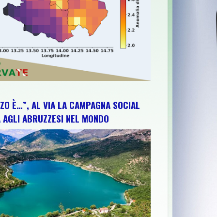
ZO È…”, AL VIA LA CAMPAGNA SOCIAL
 AGLI ABRUZZESI NEL MONDO
ERTO E VALORIZZAZIONE DEL TERRITORIO
>>
56^MOSTRA DELL’