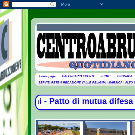
Home page
CALENDARIO EVENTI
SPORT
CRONACA
SERVIZI RETE 8 REDAZIONE VALLE PELIGNA - MARSICA - ALTO
 mutua difesa tra Arabia Saudita, T