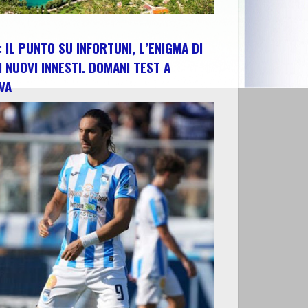
 IL PUNTO SU INFORTUNI, L’ENIGMA DI
I NUOVI INNESTI. DOMANI TEST A
VA