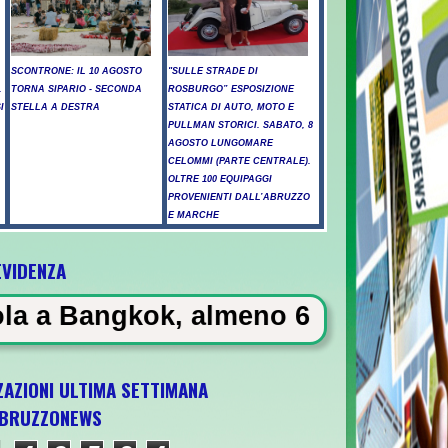
SCONTRONE: IL 10 AGOSTO
"SULLE STRADE DI
.
TORNA SIPARIO - SECONDA
ROSBURGO” ESPOSIZIONE
I
STELLA A DESTRA
STATICA DI AUTO, MOTO E
PULLMAN STORICI. SABATO, 8
AGOSTO LUNGOMARE
CELOMMI (PARTE CENTRALE).
OLTRE 100 EQUIPAGGI
PROVENIENTI DALL’ABRUZZO
E MARCHE
EVIDENZA
k, almeno 6 morti
ZAZIONI ULTIMA SETTIMANA
BRUZZONEWS
 5 ottobre a Pescara l'ultima gara di qualif