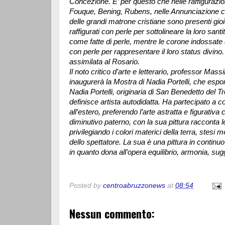
Concezione. E’ per questo che nelle raffigurazio
Fouque, Bening, Rubens, nelle Annunciazione com
delle grandi matrone cristiane sono presenti gioiel
raffigurati con perle per sottolineare la loro san
come fatte di perle, mentre le corone indossate
con perle per rappresentare il loro status divino
assimilata al Rosario.
Il noto critico d’arte e letterario, professor Ma
inaugurerà la Mostra di Nadia Portelli, che esp
Nadia Portelli, originaria di San Benedetto del Tr
definisce artista autodidatta. Ha partecipato a c
all’estero, preferendo l’arte astratta e figurativa c
diminutivo paterno, con la sua pittura racconta l
privilegiando i colori materici della terra, stesi 
dello spettatore. La sua è una pittura in continuo
in quanto dona all’opera equilibrio, armonia, su
Posted by
centroabruzzonews
at
08:54
Nessun commento: