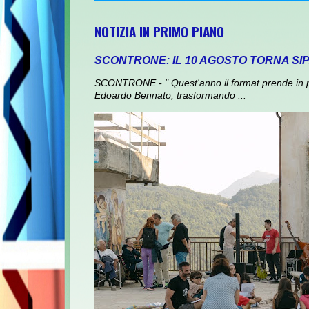
NOTIZIA IN PRIMO PIANO
SCONTRONE: IL 10 AGOSTO TORNA SI
SCONTRONE - " Quest'anno il format prende in prest
Edoardo Bennato, trasformando ...