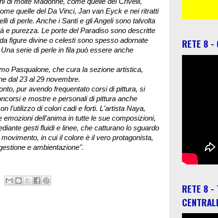
ni di molte Madonne, come quelle del Crivelli,
e quelle del Da Vinci, Jan van Eyck e nei ritratti
li di perle. Anche i Santi e gli Angeli sono talvolta
tità e purezza. Le porte del Paradiso sono descritte
 da figure divine o celesti sono spesso adornate
RETE 8 -
. Una serie di perle in fila può essere anche
ssimo Pasqualone, che cura la sezione artistica,
one dal 23 al 29 novembre.
onto, pur avendo frequentato corsi di pittura, si
oncorsi e mostre e personali di pittura anche
on l’utilizzo di colori cadi e forti. L'artista Naya,
e emozioni dell'anima in tutte le sue composizioni,
mediante gesti fluidi e linee, che catturano lo sguardo
 movimento, in cui il colore è il vero protagonista,
ggestione e ambientazione".
RETE 8 -
CENTRAL