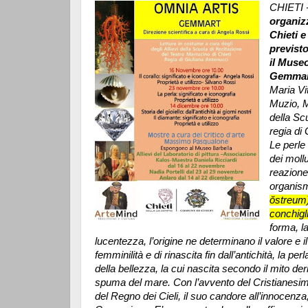
CHIETI 
organiz
Chieti e
previst
il Museo
Gemmar
Maria Vi
Muzio, M
della Sc
regia di
Le perle
dei moll
reazione
organis
ŏstreum)
conchigli
forma, la
lucentezza, l’origine ne determinano il valore e i
femminilità e di rinascita fin dall’antichità, la p
della bellezza, la cui nascita secondo il mito de
spuma del mare. Con l’avvento del Cristianesim
del Regno dei Cieli, il suo candore all’innocenza