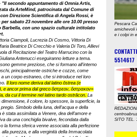
-
"Il secondo appuntamento di Omnia Artis,
zata da ArteMind, patrocinata dal Comune di
 con Direzione Scientifica di Angela Rossi, è
o per sabato 23 novembre alle ore 10.00 presso
Pescara Cal
 Barbella, con uno spazio culturale intitolato
amichevoli i
t.
e i colpi in
ttoria Ciampoli, Lucrezia Di Cosmo, Vittoria Di
aria Beatrice Di Crecchio e Valeria Di Toro, Allievi
CONTATT
uola di Recitazione del Teatro Marrucino con la
5514617
 Giuliana Antenucci eseguiranno letture a tema.
 sono gemme preziose, che si formano all'interno
uschi, principalmente ostriche e cozze, come
 a un corpo estraneo, che si introduce nel loro
mo.
Il loro nome deriva dal latino ŏstrea (e
, e ancor prima dal greco ὄστρεον, ὄστρακον=
a, da cui il termine nel latino tardo ostrăcon.
La
 dimensione, il colore, lo spessore, la superficie, la
l pregio. Simbolo della luna, dell’acqua e della
REDAZION
erla è stata assimilata a Venere, dea dell’amore e
centroabru
riva da una conchiglia bivalve, fecondata dalla
SITO TEL. 
o la forma sferica venne associata alla perfezione
, alla purezza, e alla verginità della Immacolata