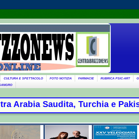
CULTURA E SPETTACOLO
FOTO NOTIZIA
FARMACIE
RUBRICA PSIC-ART
G
 SANGRO
urchia e Pakistan: oggi la firma - 