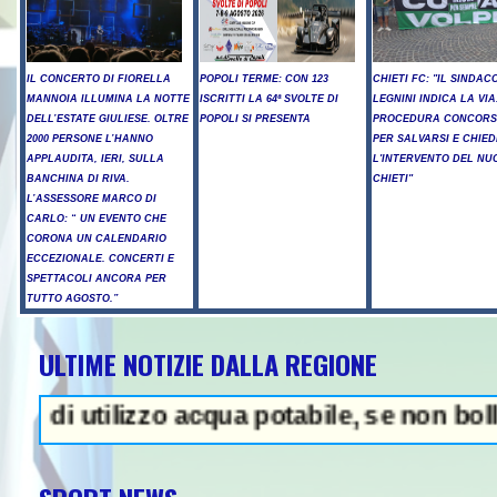
IL CONCERTO DI FIORELLA
POPOLI TERME: CON 123
CHIETI FC: "IL SINDAC
MANNOIA ILLUMINA LA NOTTE
ISCRITTI LA 64ª SVOLTE DI
LEGNINI INDICA LA VIA
DELL’ESTATE GIULIESE. OLTRE
POPOLI SI PRESENTA
PROCEDURA CONCORS
2000 PERSONE L’HANNO
PER SALVARSI E CHIED
APPLAUDITA, IERI, SULLA
L'INTERVENTO DEL NU
BANCHINA DI RIVA.
CHIETI"
L’ASSESSORE MARCO DI
CARLO: “ UN EVENTO CHE
CORONA UN CALENDARIO
ECCEZIONALE. CONCERTI E
SPETTACOLI ANCORA PER
TUTTO AGOSTO.”
ULTIME NOTIZIE DALLA REGIONE
Trump, "abbiamo molte munizioni,
lizzo acqua potabile, se non bollita - Abus