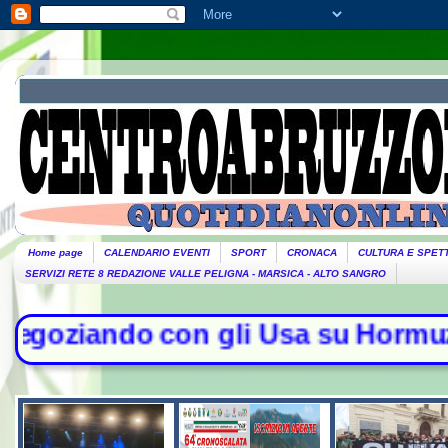
Home page
CALENDARIO EVENTI
SPORT
CRONACA
CULTURA E SPET
SERVIZI RETE 8 REDAZIONE VALLE PELIGNA - MARSICA - ALTO SANGRO
gli Usa su Hormuz, solo con l'Oman"