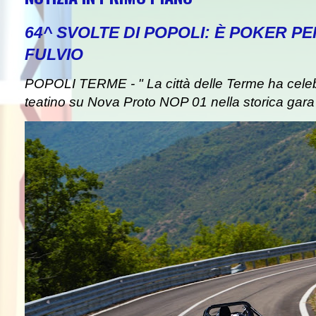
64^ SVOLTE DI POPOLI: È POKER P
FULVIO
NEWS IN EVID
POPOLI TERME - " La città delle Terme ha celebra
teatino su Nova Proto NOP 01 nella storica gara d