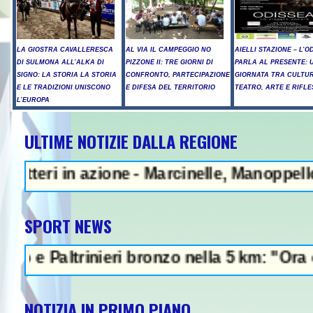
LA GIOSTRA CAVALLERESCA
AL VIA IL CAMPEGGIO NO
AIELLI STAZIONE – L’O
DI SULMONA ALL’ALKA DI
PIZZONE II: TRE GIORNI DI
PARLA AL PRESENTE: 
SIGNO: LA STORIA LA STORIA
CONFRONTO, PARTECIPAZIONE
GIORNATA TRA CULTU
E LE TRADIZIONI UNISCONO
E DIFESA DEL TERRITORIO
TEATRO, ARTE E RIFLE
L’EUROPA
ULTIME NOTIZIE DALLA REGIONE
e - Marcinelle, Manoppello ricorda le vitt
SPORT NEWS
i bronzo nella 5 km: "Ora ci divertiamo in 
NOTIZIA IN PRIMO PIANO