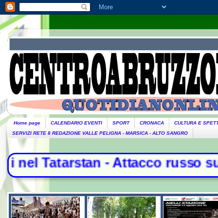
Home page
CALENDARIO EVENTI
SPORT
CRONACA
CULTURA E SPET
SERVIZI RETE 8 REDAZIONE VALLE PELIGNA - MARSICA - ALTO SANGRO
cco russo su Odessa e Kharkiv. Il P