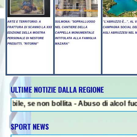
ARTE E TERRITORIO: A
SULMONA: "SOPRALLUOGO
“L’ABRUZZO È…”, AL V
FRATTURA DI SCANNO LA XXX
NEL CANTIERE DELLA
CAMPAGNA SOCIAL DE
EDIZIONE DELLA MOSTRA
CAPPELLA MONUMENTALE
AGLI ABRUZZESI NEL
PERSONALE DI NESTORE
INTITOLATA ALLA FAMIGLIA
PRESUTTI, "RITORNI"
MAZARA"
ULTIME NOTIZIE DALLA REGIONE
NEWS IN EVIDENZA - 
, se non bollita - Abuso di alcol fuori dal
SPORT NEWS