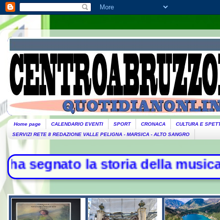
Home page
CALENDARIO EVENTI
SPORT
CRONACA
CULTURA E SPET
SERVIZI RETE 8 REDAZIONE VALLE PELIGNA - MARSICA - ALTO SANGRO
nato la storia della musica - L'Ira