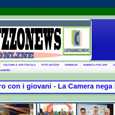
CULTURA E SPETTACOLO
FOTO NOTIZIA
FARMACIE
RUBRICA PSIC-ART
G
 SANGRO
amera nega l'acquisizione delle ch