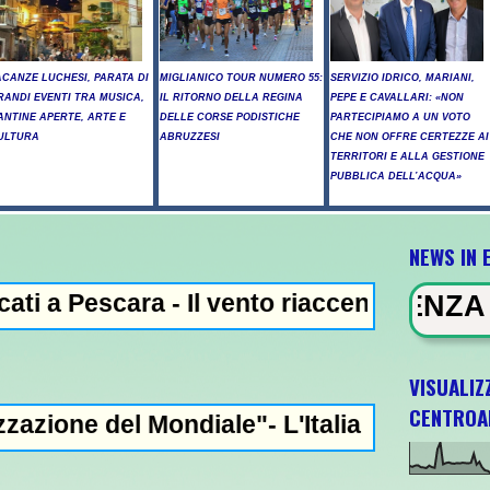
ACANZE LUCHESI, PARATA DI
MIGLIANICO TOUR NUMERO 55:
SERVIZIO IDRICO, MARIANI,
RANDI EVENTI TRA MUSICA,
IL RITORNO DELLA REGINA
PEPE E CAVALLARI: «NON
ANTINE APERTE, ARTE E
DELLE CORSE PODISTICHE
PARTECIPIAMO A UN VOTO
ULTURA
ABRUZZESI
CHE NON OFFRE CERTEZZE AI
TERRITORI E ALLA GESTIONE
PUBBLICA DELL’ACQUA»
NEWS IN 
 - Il vento riaccende il rogo nell'Aquilan
EWS IN EVIDENZA - Trump, "abbiam
VISUALIZ
CENTROA
ndiale"- L'Italia U21 il 5 ottobre a Pescara