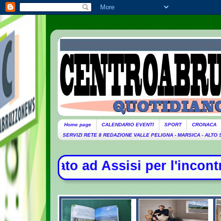
Home page
CALENDARIO EVENTI
SPORT
CRONACA
SERVIZI RETE 8 REDAZIONE VALLE PELIGNA - MARSICA - ALTO
er l'incontro con i giovani - La C