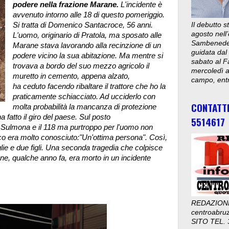
podere nella frazione Marane.
L'incidente è
avvenuto intorno alle 18 di questo pomeriggio.
Si tratta di Domenico Santacroce, 56 anni.
Il debutto 
agosto nell’
L'uomo, originario di Pratola, ma sposato alle
Sambenedett
Marane stava lavorando alla recinzione di un
guidata dal
podere vicino la sua abitazione. Ma mentre si
sabato al F
trovava a bordo del suo mezzo agricolo il
mercoledì al
muretto in cemento, appena alzato,
campo, entr
ha ceduto facendo ribaltare il trattore che ho la
praticamente schiacciato. Ad ucciderlo con
CONTATT
molta probabilità la mancanza di protezione
 fatto il giro del paese. Sul posto
5514617
di Sulmona e il 118 ma purtroppo per l'uomo non
ico era molto conosciuto:"Un'ottima persona". Così,
glie e due figli. Una seconda tragedia che colpisce
nne, qualche anno fa, era morto in un incidente
REDAZION
centroabru
SITO TEL. 