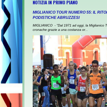
NOTIZIA IN PRIMO PIANO
MIGLIANICO TOUR NUMERO 55: IL RI
PODISTICHE ABRUZZESI
MIGLIANICO - "Dal 1971 ad oggi, la Miglianico To
cronache grazie a una costanza or...