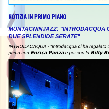
NOTIZIA IN PRIMO PIANO
MUNTAGNINJAZZ: "INTRODACQUA 
DUE SPLENDIDE SERATE"
INTRODACAQUA - "Introdacqua ci ha regalato d
prima con 𝗘𝗻𝗿𝗶𝗰𝗮 𝗣𝗮𝗻𝘇𝗮 e poi con la 𝗕𝗶𝗹𝗹𝘆 𝗕𝗿