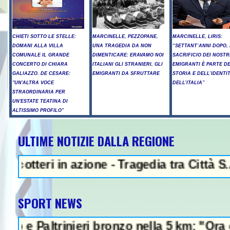
CHIETI SOTTO LE STELLE:
MARCINELLE, PEZZOPANE,
MARCINELLE, LIRIS:
DOMANI ALLA VILLA
UNA TRAGEDIA DA NON
“SETTANT’ANNI DOPO, 
COMUNALE IL GRANDE
DIMENTICARE: ERAVAMO NOI
SACRIFICIO DEI NOSTR
CONCERTO DI CHIARA
ITALIANI GLI STRANIERI, GLI
EMIGRANTI È PARTE D
GALIAZZO. DE CESARE:
EMIGRANTI DA SFRUTTARE
STORIA E DELL’IDENTI
"UN'ALTRA VOCE
DELL’ITALIA”
STRAORDINARIA PER
UN'ESTATE TEATINA DI
ALTISSIMO PROFILO"
ULTIME NOTIZIE DALLA REGIONE
NEWS IN EVIDENZA - Pr
ri in azione - Tragedia tra Città S.Angelo
SPORT NEWS
ltrinieri bronzo nella 5 km: "Ora ci diverti