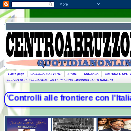
Home page
CALENDARIO EVENTI
SPORT
CRONACA
CULTURA E SPET
SERVIZI RETE 8 REDAZIONE VALLE PELIGNA - MARSICA - ALTO SANGRO
olli alle frontiere con l'Italia", 