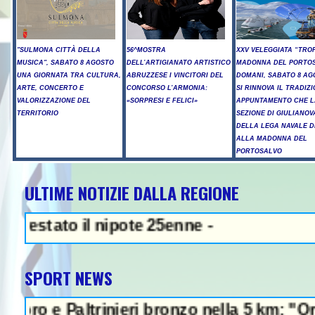
"SULMONA CITTÀ DELLA
56^MOSTRA
XXV VELEGGIATA “TRO
MUSICA", SABATO 8 AGOSTO
DELL’ARTIGIANATO ARTISTICO
MADONNA DEL PORTOS
UNA GIORNATA TRA CULTURA,
ABRUZZESE I VINCITORI DEL
DOMANI, SABATO 8 AG
ARTE, CONCERTO E
CONCORSO L’ARMONIA:
SI RINNOVA IL TRADIZ
VALORIZZAZIONE DEL
«SORPRESI E FELICI»
APPUNTAMENTO CHE L
TERRITORIO
SEZIONE DI GIULIANOV
DELLA LEGA NAVALE D
ALLA MADONNA DEL
PORTOSALVO
ULTIME NOTIZIE DALLA REGIONE
NEWS IN EVIDENZA - Sparat
ato il nipote 25enne -
SPORT NEWS
 Paltrinieri bronzo nella 5 km: "Ora ci dive