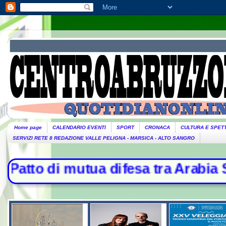
Home page
CALENDARIO EVENTI
SPORT
CRONACA
CULTURA E SPET
SERVIZI RETE 8 REDAZIONE VALLE PELIGNA - MARSICA - ALTO SANGRO
 difesa tra Arabia Saudita, Turchia