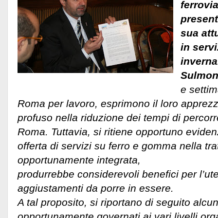
ferrovia
present
sua att
in servi
invernal
Sulmo
e setti
Roma per lavoro, esprimono il loro apprez
profuso nella riduzione dei tempi di perco
Roma. Tuttavia, si ritiene opportuno evidenz
offerta di servizi su ferro e gomma nella tra
opportunamente integrata,
produrrebbe considerevoli benefici per l’ut
aggiustamenti da porre in essere.
A tal proposito, si riportano di seguito alcu
opportunamente governati ai vari livelli orga