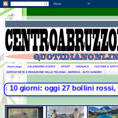
Home page
CALENDARIO EVENTI
SPORT
CRONACA
CULTURA E SPET
SERVIZI RETE 8 REDAZIONE VALLE PELIGNA - MARSICA - ALTO SANGRO
i: oggi 27 bollini rossi, venerdì a