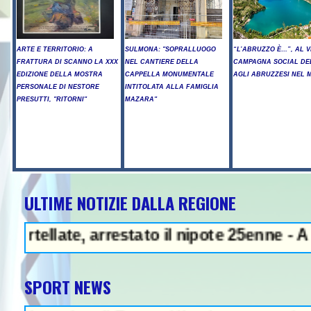
ARTE E TERRITORIO: A
SULMONA: "SOPRALLUOGO
“L’ABRUZZO È…”, AL V
FRATTURA DI SCANNO LA XXX
NEL CANTIERE DELLA
CAMPAGNA SOCIAL DE
EDIZIONE DELLA MOSTRA
CAPPELLA MONUMENTALE
AGLI ABRUZZESI NEL
PERSONALE DI NESTORE
INTITOLATA ALLA FAMIGLIA
PRESUTTI, "RITORNI"
MAZARA"
ULTIME NOTIZIE DALLA REGIONE
- Arresto illegale e peculato, in 
te, arrestato il nipote 25enne - A Chieti S
SPORT NEWS