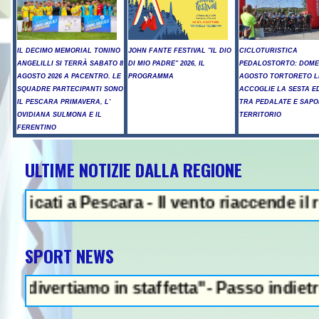
IL DECIMO MEMORIAL TONINO
JOHN FANTE FESTIVAL "IL DIO
CICLOTURISTICA
ANGELILLI SI TERRÀ SABATO 8
DI MIO PADRE" 2026, IL
PEDALOSTORTO: DOME
AGOSTO 2026 A PACENTRO. LE
PROGRAMMA
AGOSTO TORTORETO L
SQUADRE PARTECIPANTI SONO
ACCOGLIE LA SESTA E
IL PESCARA PRIMAVERA, L'
TRA PEDALATE E SAPO
OVIDIANA SULMONA E IL
TERRITORIO
FERENTINO
ULTIME NOTIZIE DALLA REGIONE
ti a Pescara - Il vento riaccende il rogo 
SPORT NEWS
rtiamo in staffetta"- Passo indietro della 