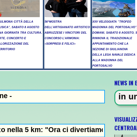
SULMONA CITTÀ DELLA
56^MOSTRA
XXV VELEGGIATA “TROFEO
USICA", SABATO 8 AGOSTO
DELL’ARTIGIANATO ARTISTICO
MADONNA DEL PORTOSALVO”
NA GIORNATA TRA CULTURA,
ABRUZZESE I VINCITORI DEL
DOMANI, SABATO 8 AGOSTO, S
RTE, CONCERTO E
CONCORSO L’ARMONIA:
RINNOVA IL TRADIZIONALE
ALORIZZAZIONE DEL
«SORPRESI E FELICI»
APPUNTAMENTO CHE LA
ERRITORIO
SEZIONE DI GIULIANOVA
DELLA LEGA NAVALE DEDICA
ALLA MADONNA DEL
PORTOSALVO
NEWS IN 
ZA - Sparatoria in una scuola a 
VISUALIZ
CENTROA
: "Ora ci divertiamo in staffetta"- L'Italia