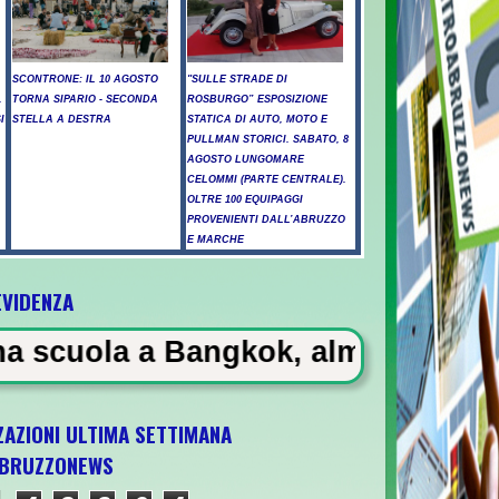
SCONTRONE: IL 10 AGOSTO
"SULLE STRADE DI
.
TORNA SIPARIO - SECONDA
ROSBURGO” ESPOSIZIONE
I
STELLA A DESTRA
STATICA DI AUTO, MOTO E
PULLMAN STORICI. SABATO, 8
AGOSTO LUNGOMARE
CELOMMI (PARTE CENTRALE).
OLTRE 100 EQUIPAGGI
PROVENIENTI DALL’ABRUZZO
E MARCHE
EVIDENZA
Bangkok, almeno 6 morti
ZAZIONI ULTIMA SETTIMANA
BRUZZONEWS
 U21 il 5 ottobre a Pescara l'ultima gara di