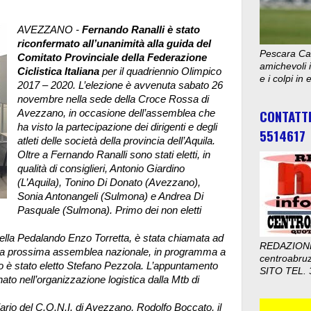
AVEZZANO -
Fernando Ranalli è stato
riconfermato all’unanimità alla guida del
Pescara Cal
Comitato Provinciale della Federazione
amichevoli i
Ciclistica Italiana
per il quadriennio Olimpico
e i colpi in
2017 – 2020. L’elezione è avvenuta sabato 26
novembre nella sede della Croce Rossa di
CONTATT
Avezzano, in occasione dell’assemblea che
ha visto la partecipazione dei dirigenti e degli
5514617
atleti delle società della provincia dell’Aquila.
Oltre a Fernando Ranalli sono stati eletti, in
qualità di consiglieri, Antonio Giardino
(L’Aquila), Tonino Di Donato (Avezzano),
Sonia Antonangeli (Sulmona) e Andrea Di
Pasquale (Sulmona). Primo dei non eletti
della Pedalando Enzo Torretta, è stata chiamata ad
REDAZION
a alla prossima assemblea nazionale, in programma a
centroabru
o è stato eletto Stefano Pezzola. L’appuntamento
SITO TEL. 
nato nell’organizzazione logistica dalla Mtb di
uciario del C.O.N.I. di Avezzano, Rodolfo Boccato, il