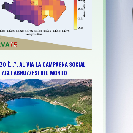
ZO È…”, AL VIA LA CAMPAGNA SOCIAL
 AGLI ABRUZZESI NEL MONDO
 ARTE, CONCERTO E VALORIZZAZIONE DEL TERRITORIO
>>
56^MO