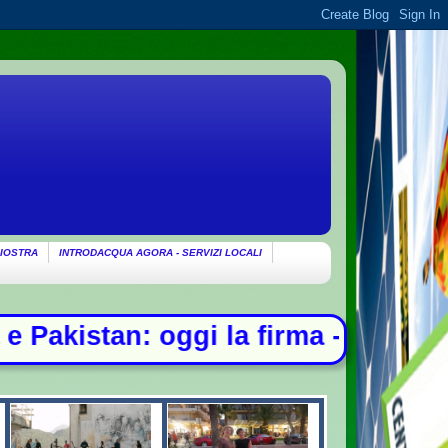
IOSTRA
INTRODACQUA AGORA - SERVIZI LOCALI
irma - Ondata di caldo per altri 10