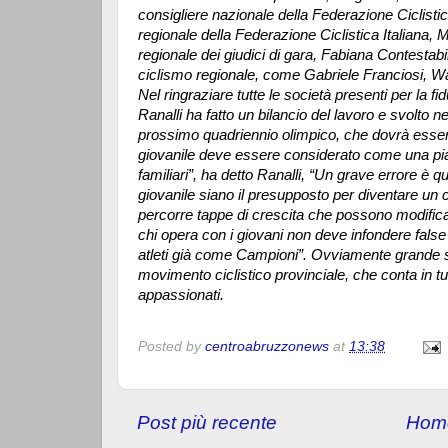
consigliere nazionale della Federazione Ciclistic
regionale della Federazione Ciclistica Italiana,
regionale dei giudici di gara, Fabiana Contestabile
ciclismo regionale, come Gabriele Franciosi, W
Nel ringraziare tutte le società presenti per la 
Ranalli ha fatto un bilancio del lavoro e svolto neg
prossimo quadriennio olimpico, che dovrà essere 
giovanile deve essere considerato come una piac
familiari”, ha detto Ranalli, “Un grave errore è que
giovanile siano il presupposto per diventare un c
percorre tappe di crescita che possono modificare
chi opera con i giovani non deve infondere false 
atleti già come Campioni”. Ovviamente grande s
movimento ciclistico provinciale, che conta in tutt
appassionati.
Posted by
centroabruzzonews
at
13:38
Post più recente
Hom