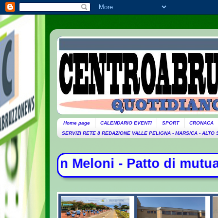
Home page
CALENDARIO EVENTI
SPORT
CRONACA
SERVIZI RETE 8 REDAZIONE VALLE PELIGNA - MARSICA - ALTO
atto di mutua difesa tra Arabia Sau