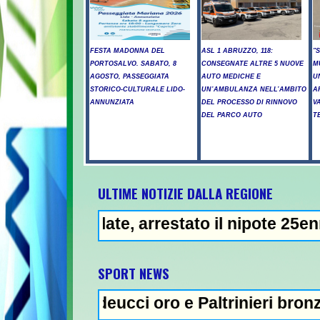
FESTA MADONNA DEL
ASL 1 ABRUZZO, 118:
"
PORTOSALVO. SABATO, 8
CONSEGNATE ALTRE 5 NUOVE
M
AGOSTO, PASSEGGIATA
AUTO MEDICHE E
U
STORICO-CULTURALE LIDO-
UN’AMBULANZA NELL’AMBITO
A
ANNUNZIATA
DEL PROCESSO DI RINNOVO
V
DEL PARCO AUTO
T
ULTIME NOTIZIE DALLA REGIONE
llate, arrestato il nipote 25enne -
NEWS IN EVIDEN
SPORT NEWS
addeucci oro e Paltrinieri bronzo nella 5 km