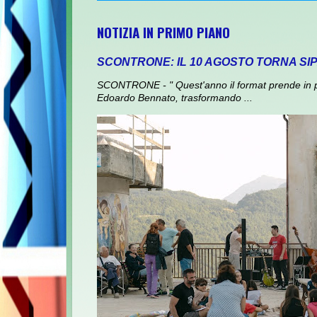
NOTIZIA IN PRIMO PIANO
SCONTRONE: IL 10 AGOSTO TORNA SI
SCONTRONE - " Quest'anno il format prende in prest
Edoardo Bennato, trasformando ...