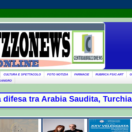
CULTURA E SPETTACOLO
FOTO NOTIZIA
FARMACIE
RUBRICA PSIC-ART
G
 SANGRO
dita, Turchia e Pakistan: oggi la f