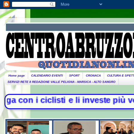
Home page
CALENDARIO EVENTI
SPORT
CRONACA
CULTURA E SPET
SERVIZI RETE 8 REDAZIONE VALLE PELIGNA - MARSICA - ALTO SANGRO
 ciclisti e li investe più volte con