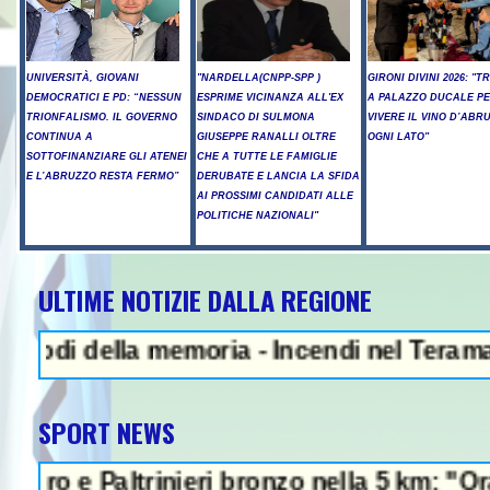
UNIVERSITÀ, GIOVANI
"NARDELLA(CNPP-SPP )
GIRONI DIVINI 2026: "T
DEMOCRATICI E PD: “NESSUN
ESPRIME VICINANZA ALL'EX
A PALAZZO DUCALE P
TRIONFALISMO. IL GOVERNO
SINDACO DI SULMONA
VIVERE IL VINO D’ABR
CONTINUA A
GIUSEPPE RANALLI OLTRE
OGNI LATO"
SOTTOFINANZIARE GLI ATENEI
CHE A TUTTE LE FAMIGLIE
E L’ABRUZZO RESTA FERMO”
DERUBATE E LANCIA LA SFIDA
AI PROSSIMI CANDIDATI ALLE
POLITICHE NAZIONALI"
ULTIME NOTIZIE DALLA REGIONE
 della memoria - Incendi nel Teramano, anc
SPORT NEWS
 Paltrinieri bronzo nella 5 km: "Ora ci dive