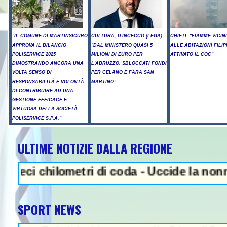
"IL COMUNE DI MARTINSICURO
CULTURA, D'INCECCO (LEGA):
CHIETI: "FIAMME VICIN
APPROVA IL BILANCIO
"DAL MINISTERO QUASI 5
ALLE ABITAZIONI FILIP
POLISERVICE 2025
MILIONI DI EURO PER
ATTIVATO IL COC"
DIMOSTRANDO ANCORA UNA
L'ABRUZZO. SBLOCCATI FONDI
VOLTA SENSO DI
PER CELANO E FARA SAN
RESPONSABILITÀ E VOLONTÀ
MARTINO"
DI CONTRIBUIRE AD UNA
GESTIONE EFFICACE E
VIRTUOSA DELLA SOCIETÀ
POLISERVICE S.P.A."
ULTIME NOTIZIE DALLA REGIONE
NEWS IN EVIDENZA - Sparato
 chilometri di coda - Uccide la nonna a mar
SPORT NEWS