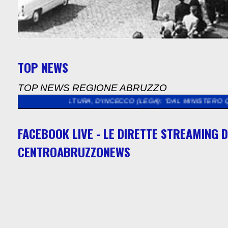
TOP NEWS
TOP NEWS REGIONE ABRUZZO
>>
CULTURA, D'INCECCO (LEGA): "DAL MINISTERO QUASI 5 MILI
FACEBOOK LIVE - LE DIRETTE STREAMING D
CENTROABRUZZONEWS