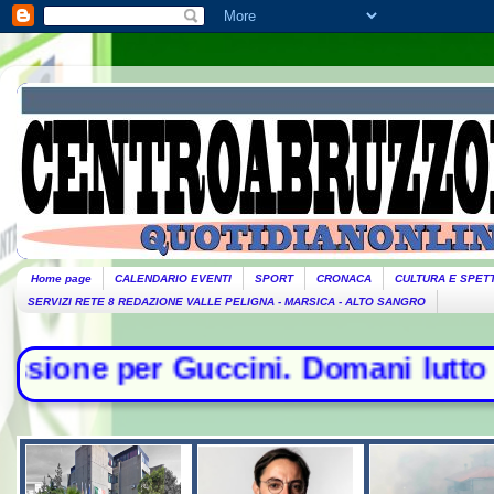
Home page
CALENDARIO EVENTI
SPORT
CRONACA
CULTURA E SPET
SERVIZI RETE 8 REDAZIONE VALLE PELIGNA - MARSICA - ALTO SANGRO
ccini. Domani lutto cittadino- Cont