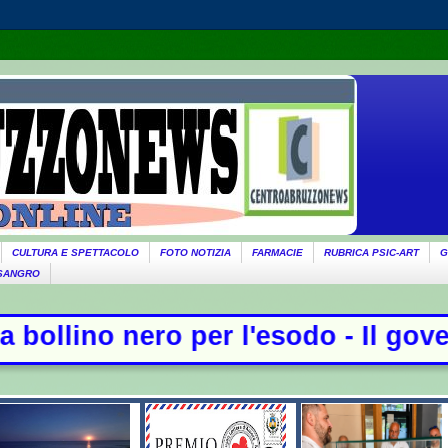
CULTURA E SPETTACOLO
FOTO NOTIZIA
FARMACIE
RUBRICA PSIC-ART
G
 SANGRO
er l'esodo - Il governo ricorda Mar