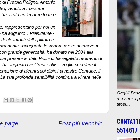
o di Pratola Peligna, Antonio
stro, venuto a mancare
i ha avuto un legame forte e
co, rappresentano per noi un
 ha aggiunto il Presidente -
degli amanti della pittura e
permanente, inaugurata lo scorso mese di marzo a
 con grande generosità, ha donato nel 2004 alla
 sua presenza, Italo Picini ci ha regalato momenti di
 ha aggiunto De Crescentiis - voglio ricordare il
onazione di alcuni suoi dipinti al nostro Comune, il
La sua profonda sensibilità continua a vivere nelle
Oggi il Pesc
ma senza pu
tifosi…
CONTATT
e page
Post più vecchio
5514617