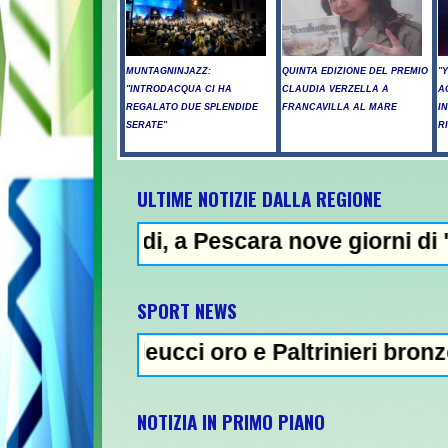
MUNTAGNINJAZZ:
QUINTA EDIZIONE DEL PREMIO
"
"INTRODACQUA CI HA
CLAUDIA VERZELLA A
A
REGALATO DUE SPLENDIDE
FRANCAVILLA AL MARE
I
SERATE"
R
ULTIME NOTIZIE DALLA REGIONE
 a Pescara nove giorni di "bollino rosso"- 
NE
SPORT NEWS
eucci oro e Paltrinieri bronzo nella 5 km: "
NOTIZIA IN PRIMO PIANO