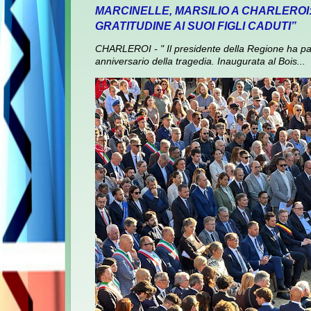
MARCINELLE, MARSILIO A CHARLEROI
GRATITUDINE AI SUOI FIGLI CADUTI”
CHARLEROI - " Il presidente della Regione ha pa
anniversario della tragedia. Inaugurata al Bois...