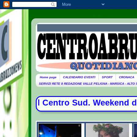
Home page
CALENDARIO EVENTI
SPORT
CRONACA
SERVIZI RETE 8 REDAZIONE VALLE PELIGNA - MARSICA - ALTO
ntro Sud. Weekend da bollino nero p