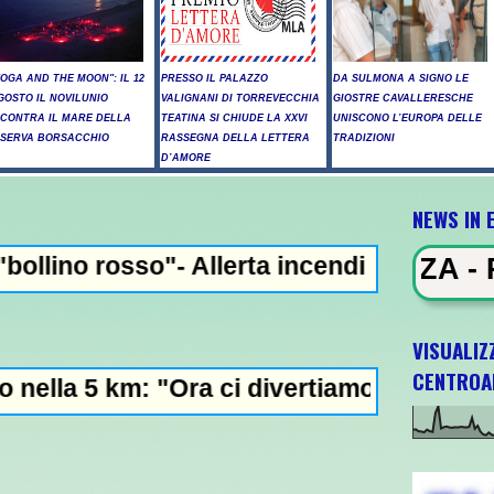
YOGA AND THE MOON": IL 12
PRESSO IL PALAZZO
DA SULMONA A SIGNO LE
GOSTO IL NOVILUNIO
VALIGNANI DI TORREVECCHIA
GIOSTRE CAVALLERESCHE
NCONTRA IL MARE DELLA
TEATINA SI CHIUDE LA XXVI
UNISCONO L’EUROPA DELLE
ISERVA BORSACCHIO
RASSEGNA DELLA LETTERA
TRADIZIONI
D’AMORE
NEWS IN 
Allerta incendi in Abruzzo, giornata criti
WS IN EVIDENZA - Raid russi su Kie
VISUALIZ
CENTROA
Ora ci divertiamo in staffetta"- L'Italia U2