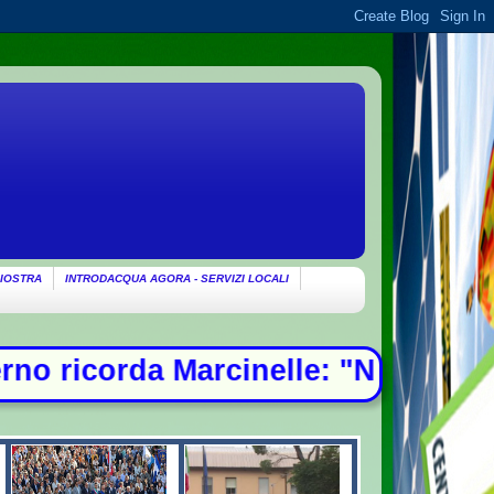
IOSTRA
INTRODACQUA AGORA - SERVIZI LOCALI
cinelle: "Non c'è spazio per chi sf