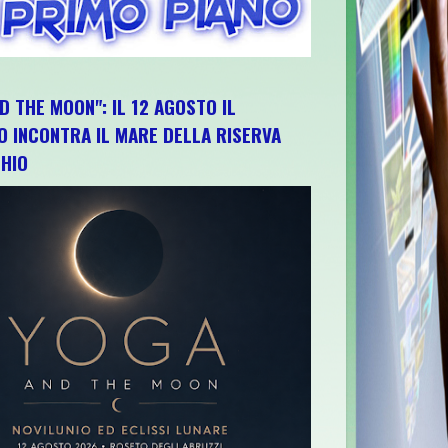
D THE MOON": IL 12 AGOSTO IL
O INCONTRA IL MARE DELLA RISERVA
HIO