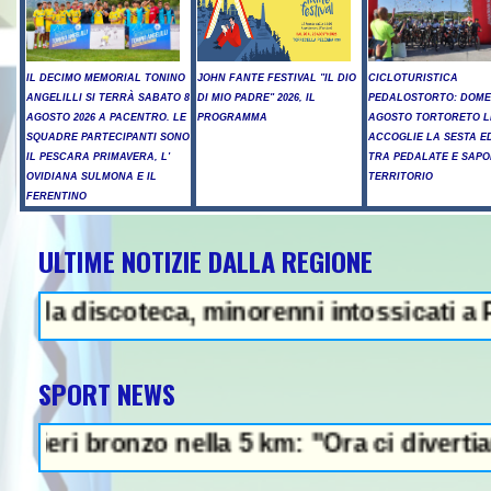
IL DECIMO MEMORIAL TONINO
JOHN FANTE FESTIVAL "IL DIO
CICLOTURISTICA
ANGELILLI SI TERRÀ SABATO 8
DI MIO PADRE" 2026, IL
PEDALOSTORTO: DOME
AGOSTO 2026 A PACENTRO. LE
PROGRAMMA
AGOSTO TORTORETO L
SQUADRE PARTECIPANTI SONO
ACCOGLIE LA SESTA E
IL PESCARA PRIMAVERA, L'
TRA PEDALATE E SAPO
OVIDIANA SULMONA E IL
TERRITORIO
FERENTINO
ULTIME NOTIZIE DALLA REGIONE
 Iran: "Raggiunto l'accordo con 
discoteca, minorenni intossicati a Pescara
SPORT NEWS
bronzo nella 5 km: "Ora ci divertiamo in sta