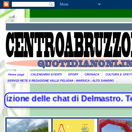
Home page
CALENDARIO EVENTI
SPORT
CRONACA
CULTURA E SPET
SERVIZI RETE 8 REDAZIONE VALLE PELIGNA - MARSICA - ALTO SANGRO
 chat di Delmastro. Tensione in Au