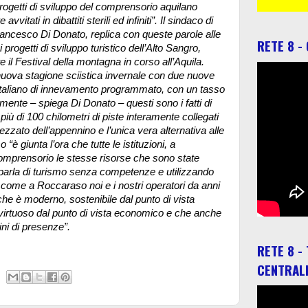
progetti di sviluppo del comprensorio aquilano
vvitati in dibattiti sterili ed infiniti”. Il sindaco di
ncesco Di Donato, replica con queste parole alle
RETE 8 -
 progetti di sviluppo turistico dell’Alto Sangro,
il Festival della montagna in corso all’Aquila.
nuova stagione sciistica invernale con due nuove
o italiano di innevamento programmato, con un tasso
mente – spiega Di Donato – questi sono i fatti di
ù di 100 chilometri di piste interamente collegati
ezzato dell’appennino e l’unica vera alternativa alle
è giunta l’ora che tutte le istituzioni, a
omprensorio le stesse risorse che sono state
i parla di turismo senza competenze e utilizzando
e come a Roccaraso noi e i nostri operatori da anni
he è moderno, sostenibile dal punto di vista
 virtuoso dal punto di vista economico e che anche
ini di presenze”.
RETE 8 -
CENTRAL