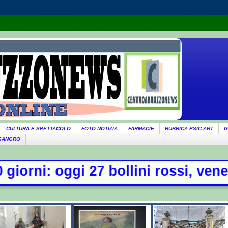
CULTURA E SPETTACOLO
FOTO NOTIZIA
FARMACIE
RUBRICA PSIC-ART
G
 SANGRO
lini rossi, venerdì allerta in 21 c