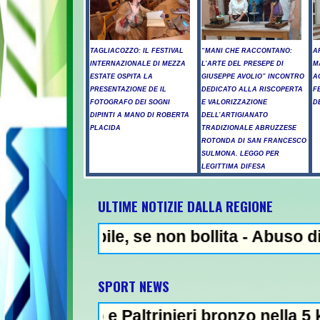
TAGLIACOZZO: IL FESTIVAL
“MANI CHE RACCONTANO:
A
INTERNAZIONALE DI MEZZA
L’ARTE DEL PRESEPE DI
M
ESTATE OSPITA LA
GIUSEPPE AVOLIO” INCONTRO
A
PRESENTAZIONE DE IL
DEDICATO ALLA RISCOPERTA
F
FOTOGRAFO DEI SOGNI
E VALORIZZAZIONE
D
DIPINTI A MANO DI ROBERTA
DELL’ARTIGIANATO
PLACIDA
TRADIZIONALE ABRUZZESE
ROTONDA DI SAN FRANCESCO
SULMONA. LEGGO PER
LEGITTIMA DIFESA
ULTIME NOTIZIE DALLA REGIONE
ile, se non bollita - Abuso di alcol fuori
N
SPORT NEWS
e Paltrinieri bronzo nella 5 km: "Ora ci div