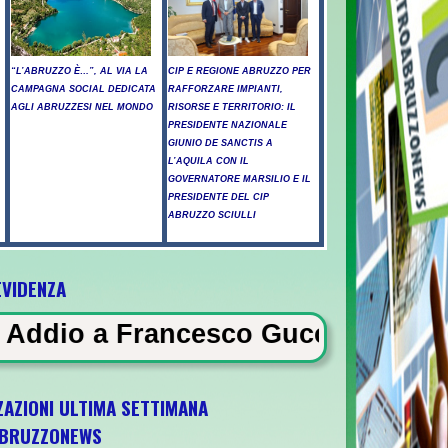
“L’ABRUZZO È…”, AL VIA LA
CIP E REGIONE ABRUZZO PER
CAMPAGNA SOCIAL DEDICATA
RAFFORZARE IMPIANTI,
AGLI ABRUZZESI NEL MONDO
RISORSE E TERRITORIO: IL
PRESIDENTE NAZIONALE
GIUNIO DE SANCTIS A
L’AQUILA CON IL
GOVERNATORE MARSILIO E IL
PRESIDENTE DEL CIP
ABRUZZO SCIULLI
EVIDENZA
escara - Il vento riaccende il rogo nell'Aq
sco Guccini, il Maestrone che ha 
ZAZIONI ULTIMA SETTIMANA
BRUZZONEWS
obre a Pescara l'ultima gara di qualificazio