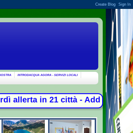
IOSTRA
INTRODACQUA AGORA - SERVIZI LOCALI
ittà - Addio a Francesco Guccini, i