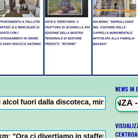
PPUNTAMENTO A POLLUTRI
ARTE E TERRITORIO: A
SULMONA: "SOPRALLUOGO
ARTEDÌ 11 E MERCOLEDÌ 12
FRATTURA DI SCANNO LA XXX
NEL CANTIERE DELLA
GOSTO CON I
EDIZIONE DELLA MOSTRA
CAPPELLA MONUMENTALE
ESTEGGIAMENTI IN ONORE
PERSONALE DI NESTORE
INTITOLATA ALLA FAMIGLIA
EI SANTI ROCCO E ANTONIO
PRESUTTI, "RITORNI"
MAZARA"
NEWS IN 
 dalla discoteca, minorenni intossicati a P
EWS IN EVIDENZA - Addio a France
VISUALIZ
CENTROA
ertiamo in staffetta"- L'Italia U21 il 5 ott