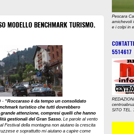
Pescara Cal
amichevoli i
SO MODELLO BENCHMARK TURISMO.
e i colpi in
CONTATT
5514617
REDAZION
 -
“Roccaraso è da tempo un consolidato
centroabru
nchmark turistico che tutti dovrebbero
SITO TEL. 
grande attenzione, compresi quelli che hanno
lità gestionali del Gran Sasso.
Le parole al vento
 al Festival della montagna non aiutano la crescita
ruzzese e soprattutto mi aiutano a capire come