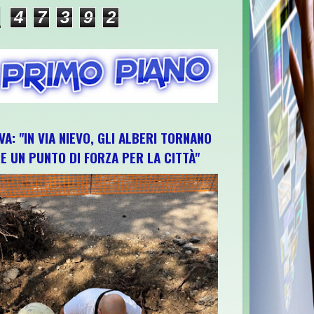
4
7
3
9
2
VA: "IN VIA NIEVO, GLI ALBERI TORNANO
E UN PUNTO DI FORZA PER LA CITTÀ"