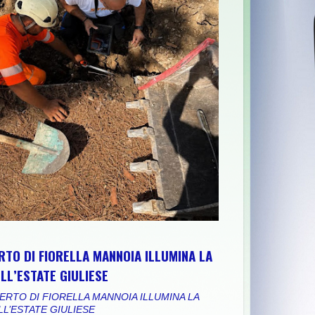
RTO DI FIORELLA MANNOIA ILLUMINA LA
ULMONA. LEGGO PER LEGITTIMA DIFESA
>>
APPUNTAMENTO A PO
LL’ESTATE GIULIESE