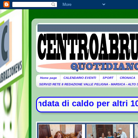
Home page
CALENDARIO EVENTI
SPORT
CRONACA
SERVIZI RETE 8 REDAZIONE VALLE PELIGNA - MARSICA - ALTO
do per altri 10 giorni: oggi 27 bol