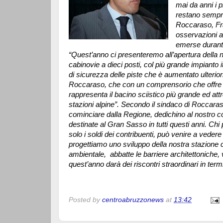
mai da anni i 
restano sempre a
Roccaraso, Fra
osservazioni ai
emerse durante 
“Quest’anno ci presenteremo all’apertura della 
cabinovie a dieci posti, col più grande impiant
di sicurezza delle piste che è aumentato ulterior
Roccaraso, che con un comprensorio che offre pi
rappresenta il bacino sciistico più grande ed attr
stazioni alpine”. Secondo il sindaco di Roccaraso “
cominciare dalla Regione, dedichino al nostro c
destinate al Gran Sasso in tutti questi anni. Ch
solo i soldi dei contribuenti, può venire a veder
progettiamo uno sviluppo della nostra stazione c
ambientale, abbatte le barriere architettoniche,
quest’anno darà dei riscontri straordinari in term
Posted by
centroabruzzonews
at
13:42