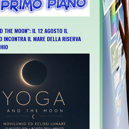
D THE MOON": IL 12 AGOSTO IL
O INCONTRA IL MARE DELLA RISERVA
HIO