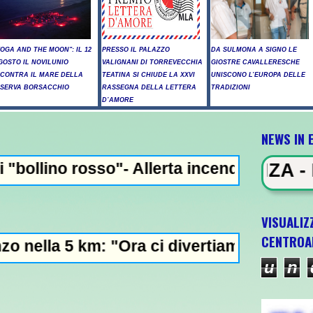
YOGA AND THE MOON": IL 12
PRESSO IL PALAZZO
DA SULMONA A SIGNO LE
GOSTO IL NOVILUNIO
VALIGNANI DI TORREVECCHIA
GIOSTRE CAVALLERESCHE
NCONTRA IL MARE DELLA
TEATINA SI CHIUDE LA XXVI
UNISCONO L’EUROPA DELLE
ISERVA BORSACCHIO
RASSEGNA DELLA LETTERA
TRADIZIONI
D’AMORE
NEWS IN 
 Allerta incendi in Abruzzo, giornata crit
WS IN EVIDENZA - Raid russi su Kie
VISUALIZ
CENTROA
"Ora ci divertiamo in staffetta"- L'Italia U
u
n