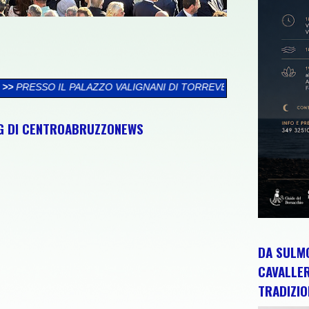
LIGNANI DI TORREVECCHIA TEATINA SI CHIUDE LA XXVI RASSEG
NG DI CENTROABRUZZONEWS
DA SULMO
CAVALLE
TRADIZIO