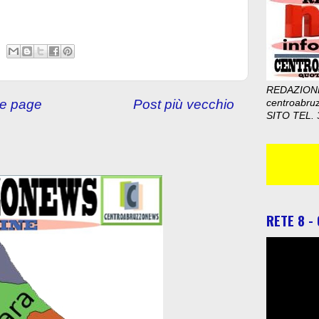
REDAZION
e page
Post più vecchio
centroabru
SITO TEL. 
RETE 8 -