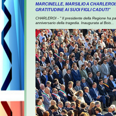
MARCINELLE, MARSILIO A CHARLEROI
GRATITUDINE AI SUOI FIGLI CADUTI”
CHARLEROI - " Il presidente della Regione ha pa
anniversario della tragedia. Inaugurata al Bois...