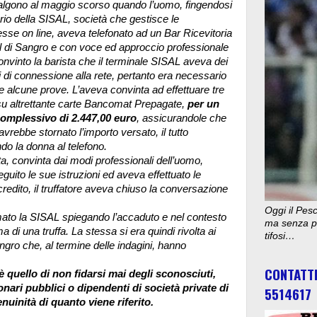
risalgono al maggio scorso quando l’uomo, fingendosi
rio della SISAL, società che gestisce le
e on line, aveva telefonato ad un Bar Ricevitoria
l di Sangro e con voce ed approccio professionale
nvinto la barista che il terminale SISAL aveva dei
 di connessione alla rete, pertanto era necessario
re alcune prove. L’aveva convinta ad effettuare tre
 su altrettante carte Bancomat Prepagate,
per un
complessivo di 2.447,00 euro
, assicurandole che
 avrebbe stornato l’importo versato, il tutto
ndo la donna al telefono.
ta, convinta dai modi professionali dell’uomo,
guito le sue istruzioni ed aveva effettuato le
credito, il truffatore aveva chiuso la conversazione
Oggi il Pesc
amato la SISAL spiegando l’accaduto e nel contesto
ma senza pu
a di una truffa. La stessa si era quindi rivolta ai
tifosi…
angro che, al termine delle indagini, hanno
CONTATT
 è quello di non fidarsi mai degli sconosciuti,
onari pubblici o dipendenti di società private di
5514617
nuinità di quanto viene riferito.