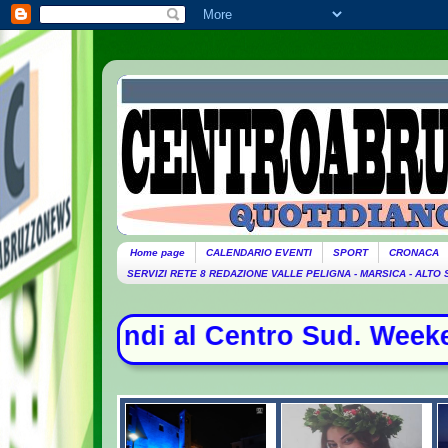
Home page
CALENDARIO EVENTI
SPORT
CRONACA
SERVIZI RETE 8 REDAZIONE VALLE PELIGNA - MARSICA - ALTO
al Centro Sud. Weekend da bollino n