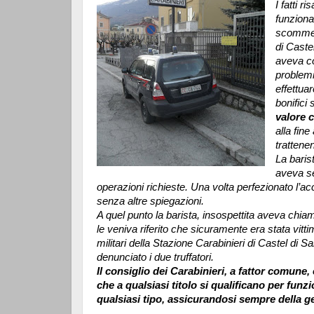
I fatti 
funziona
scommess
di Caste
aveva co
problemi
effettua
bonifici
valore 
alla fine
trattene
La baris
aveva se
operazioni richieste. Una volta perfezionato l’ac
senza altre spiegazioni.
A quel punto la barista, insospettita aveva chi
le veniva riferito che sicuramente era stata vittim
militari della Stazione Carabinieri di Castel di S
denunciato i due truffatori.
Il consiglio dei Carabinieri, a fattor comune,
che a qualsiasi titolo si qualificano per funzi
qualsiasi tipo, assicurandosi sempre della ge