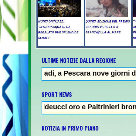
MUNTAGNINJAZZ:
QUINTA EDIZIONE DEL PREMIO
"
"INTRODACQUA CI HA
CLAUDIA VERZELLA A
A
REGALATO DUE SPLENDIDE
FRANCAVILLA AL MARE
I
SERATE"
R
ULTIME NOTIZIE DALLA REGIONE
, a Pescara nove giorni di "bollino rosso"-
NE
SPORT NEWS
deucci oro e Paltrinieri bronzo nella 5 km: 
NOTIZIA IN PRIMO PIANO