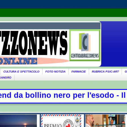
CULTURA E SPETTACOLO
FOTO NOTIZIA
FARMACIE
RUBRICA PSIC-ART
G
 SANGRO
ero per l'esodo - Il governo ricorda