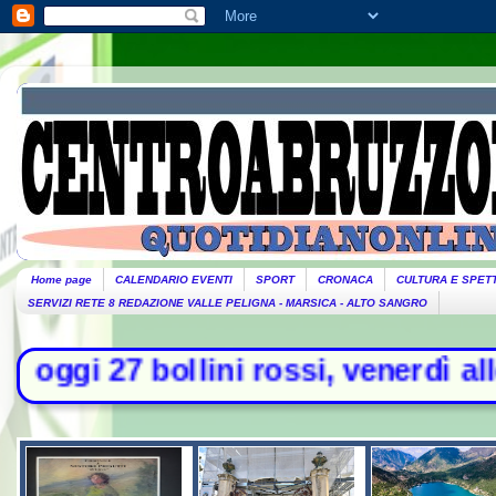
Home page
CALENDARIO EVENTI
SPORT
CRONACA
CULTURA E SPET
SERVIZI RETE 8 REDAZIONE VALLE PELIGNA - MARSICA - ALTO SANGRO
bollini rossi, venerdì allerta in 2