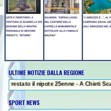
ARTE E TERRITORIO: A
SULMONA: "SOPRALLUOGO
“L’ABRUZZO È…”, AL V
FRATTURA DI SCANNO LA XXX
NEL CANTIERE DELLA
CAMPAGNA SOCIAL DE
EDIZIONE DELLA MOSTRA
CAPPELLA MONUMENTALE
AGLI ABRUZZESI NEL
PERSONALE DI NESTORE
INTITOLATA ALLA FAMIGLIA
PRESUTTI, "RITORNI"
MAZARA"
ULTIME NOTIZIE DALLA REGIONE
illegale e peculato, in carcere 5 
ato il nipote 25enne - A Chieti Scalo divie
SPORT NEWS