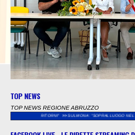
TOP NEWS
TOP NEWS REGIONE ABRUZZO
I, "RITORNI"
>>
SULMONA: "SOPRALLUOGO NEL CANTIERE DELL
FACEBOOK LIVE - LE DIRETTE STREAMING D