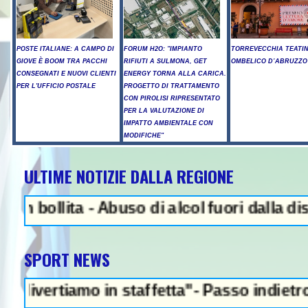
POSTE ITALIANE: A CAMPO DI
FORUM H2O: "IMPIANTO
TORREVECCHIA TEATI
GIOVE È BOOM TRA PACCHI
RIFIUTI A SULMONA, GET
OMBELICO D’ABRUZZO
CONSEGNATI E NUOVI CLIENTI
ENERGY TORNA ALLA CARICA.
PER L'UFFICIO POSTALE
PROGETTO DI TRATTAMENTO
CON PIROLISI RIPRESENTATO
PER LA VALUTAZIONE DI
IMPATTO AMBIENTALE CON
MODIFICHE"
ULTIME NOTIZIE DALLA REGIONE
lita - Abuso di alcol fuori dalla discoteca
SPORT NEWS
amo in staffetta"- Passo indietro della Fifa