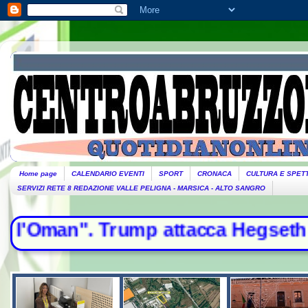
Home page
CALENDARIO EVENTI
SPORT
CRONACA
CULTURA E SPET
SERVIZI RETE 8 REDAZIONE VALLE PELIGNA - MARSICA - ALTO SANGRO
 attacca Hegseth - Il Papa arrivato